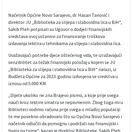
Načelnik Općine Novo Sarajevo, dr. Hasan Tanović i
direktor JU „Biblioteka za slijepa i slabovidna lica u BiH“,
Sakib Pleh potpisali su Ugovor o dodjeli finansijskih
sredstava ovoj ustanovi za finansiranje troškova
izdavanja lektira u tehnikama za slijepa i slabovidna lica.
Uvažavajući potrebe djece oštećenog vida, te izražavajući
senzibilitet za težak finansijski položaj u kojem se JU
„Biblioteka za slijepa i slabovidna lica u BiH“ nalazi, iz
Budžeta Općine za 2023. godinu izdvojena se sredstva u
iznosu od 5.000 KM.
„Dijete ukoliko ne zna Brajevo pismo, a koje prije svega
nauči kroz lektire smatra se nepismenim. Zbog toga mi u
Biblioteci vodimo računa prije svega o mlađoj populaciji
te me posebno obradovalo što su Općina Novo Sarajevo i
načelnik odlučili da pomognu i podržali nas finansijski i
hvala na tome“, kazao je direktor Biblioteke, Sakib Pleh.