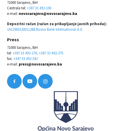
71000 Sarajevo, BiH
Centrala tel:
+387 33 492-100
e-mail:
novosarajevo@novosarajevo.ba
Depozitni račun (račun za prikupljanje javnih prihoda):
1411965320011288 Bosna Bank International d.d.
Press
71000 Sarajevo, BiH
tel:
+387 33 492-276, +387 33 492-275
fax:
+387 33 492-342
e-mail:
press@novosarajevo.ba