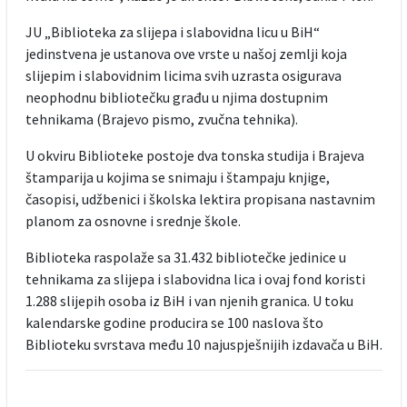
JU „Biblioteka za slijepa i slabovidna licu u BiH“
jedinstvena je ustanova ove vrste u našoj zemlji koja
slijepim i slabovidnim licima svih uzrasta osigurava
neophodnu bibliotečku građu u njima dostupnim
tehnikama (Brajevo pismo, zvučna tehnika).
U okviru Biblioteke postoje dva tonska studija i Brajeva
štamparija u kojima se snimaju i štampaju knjige,
časopisi, udžbenici i školska lektira propisana nastavnim
planom za osnovne i srednje škole.
Biblioteka raspolaže sa 31.432 bibliotečke jedinice u
tehnikama za slijepa i slabovidna lica i ovaj fond koristi
1.288 slijepih osoba iz BiH i van njenih granica. U toku
kalendarske godine producira se 100 naslova što
Biblioteku svrstava među 10 najuspješnijih izdavača u BiH.