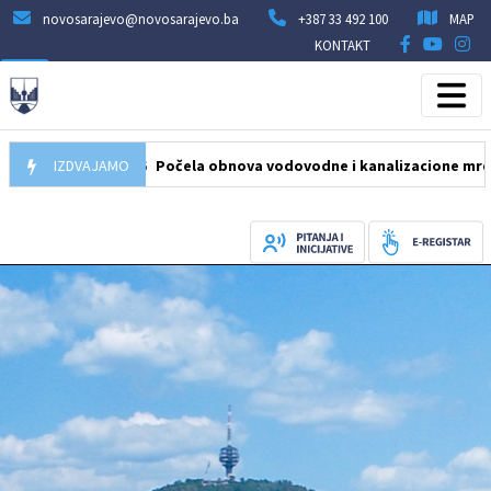
novosarajevo@novosarajevo.ba
+387 33 492 100
MAP
KONTAKT
05.08.2026
IZDVAJAMO
Počela obnova vodovodne i kanalizacione mreže u uli