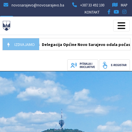
novosarajevo@novosarajevo.ba
+387 33 492 100
MAP
KONTAKT
07.08.2026
IZDVAJAMO
Delegacija Općine Novo Sarajevo odala počast šehidim