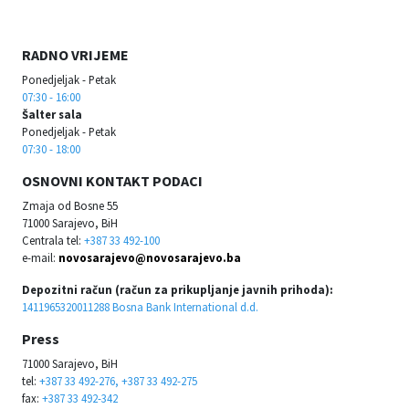
RADNO VRIJEME
Ponedjeljak - Petak
07:30 - 16:00
Šalter sala
Ponedjeljak - Petak
07:30 - 18:00
OSNOVNI KONTAKT PODACI
Zmaja od Bosne 55
71000 Sarajevo, BiH
Centrala tel:
+387 33 492-100
e-mail:
novosarajevo@novosarajevo.ba
Depozitni račun (račun za prikupljanje javnih prihoda):
1411965320011288 Bosna Bank International d.d.
Press
71000 Sarajevo, BiH
tel:
+387 33 492-276, +387 33 492-275
fax:
+387 33 492-342