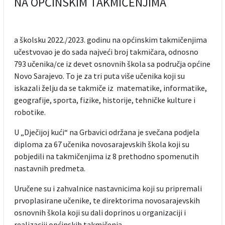
NA OPĆINSKIM TAKMIČENJIMA
a školsku 2022./2023. godinu na općinskim takmičenjima
učestvovao je do sada najveći broj takmičara, odnosno
793 učenika/ce iz devet osnovnih škola sa područja općine
Novo Sarajevo. To je za tri puta više učenika koji su
iskazali želju da se takmiče iz matematike, informatike,
geografije, sporta, fizike, historije, tehničke kulture i
robotike.
U „Dječijoj kući“ na Grbavici održana je svečana podjela
diploma za 67 učenika novosarajevskih škola koji su
pobjedili na takmičenjima iz 8 prethodno spomenutih
nastavnih predmeta.
Uručene su i zahvalnice nastavnicima koji su pripremali
prvoplasirane učenike, te direktorima novosarajevskih
osnovnih škola koji su dali doprinos u organizaciji i
realizaciji općinskih takmičenja.