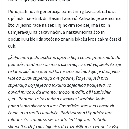
Punoj sali novih generacija pametnih glavica obratio se
općinski načelnik dr. Hasan Tanović. Zahvalio je učenicima
što vrijedno rade na sebi, njihovim roditeljima što ih
usmjeravaju na takav način, a nastavnicima što ih
podupiru u ideji da stečeno znanje iskažu kroz takmičarski
duh.
„Želja nam je da budemo općina koja će biti prepoznata da
pomaže mladima i onima u osnovnoj i u srednjoj školi. Ako je
nekima slučajno promaklo, mi smo općina koja je dodijelila
više od 1.000 stipendija ove godine, što je najveći broj
stipendija koji je jedna lokalna zajednica podijelila. To
govori mnogo, da imamo mnogo mladih, ali i uspješnih
ljudi. Radimo s direktorima osnovnih i srednjih škola,
pomažemo njihov rad kroz finansijska sredstva i nastavit
ćemo tako raditi i ubuduće. Podržali smo i Sportske igre
mladih. Zasigurno su sve to primjeri koji vam trebaju
skrenuti pažnju na činjenicu da razmišljamo o vama i vašoj