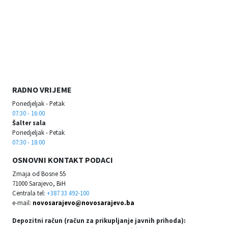
RADNO VRIJEME
Ponedjeljak - Petak
07:30 - 16:00
Šalter sala
Ponedjeljak - Petak
07:30 - 18:00
OSNOVNI KONTAKT PODACI
Zmaja od Bosne 55
71000 Sarajevo, BiH
Centrala tel:
+387 33 492-100
e-mail:
novosarajevo@novosarajevo.ba
Depozitni račun (račun za prikupljanje javnih prihoda):