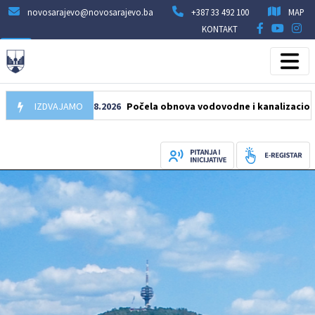
novosarajevo@novosarajevo.ba
+387 33 492 100
MAP
KONTAKT
IZDVAJAMO
05.08.2026
Počela obnova vodovodne i kanalizacione mreže 