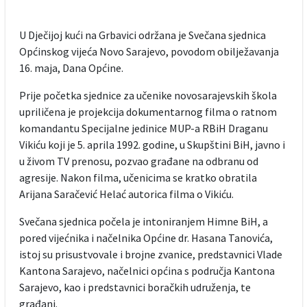
U Dječijoj kući na Grbavici održana je Svečana sjednica
Općinskog vijeća Novo Sarajevo, povodom obilježavanja
16. maja, Dana Općine.
Prije početka sjednice za učenike novosarajevskih škola
upriličena je projekcija dokumentarnog filma o ratnom
komandantu Specijalne jedinice MUP-a RBiH Draganu
Vikiću koji je 5. aprila 1992. godine, u Skupštini BiH, javno i
u živom TV prenosu, pozvao građane na odbranu od
agresije. Nakon filma, učenicima se kratko obratila
Arijana Saračević Helać autorica filma o Vikiću.
Svečana sjednica počela je intoniranjem Himne BiH, a
pored vijećnika i načelnika Općine dr. Hasana Tanovića,
istoj su prisustvovale i brojne zvanice, predstavnici Vlade
Kantona Sarajevo, načelnici općina s područja Kantona
Sarajevo, kao i predstavnici boračkih udruženja, te
građani.