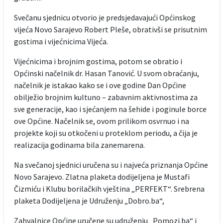
Svečanu sjednicu otvorio je predsjedavajući Općinskog
vijeća Novo Sarajevo Robert Pleše, obrativši se prisutnim
gostima i vijećnicima Vijeća.
Vijećnicima i brojnim gostima, potom se obratio i
Općinski načelnik dr. Hasan Tanović. U svom obraćanju,
načelnik je istakao kako se i ove godine Dan Općine
obilježio brojnim kultuno – zabavnim aktivnostima za
sve generacije, kao i sjećanjem na šehide i poginule borce
ove Općine. Načelnik se, ovom prilikom osvrnuo i na
projekte koji su otkočeni u proteklom periodu, a čija je
realizacija godinama bila zanemarena.
Na svečanoj sjednici uručena su i najveća priznanja Općine
Novo Sarajevo. Zlatna plaketa dodijeljena je Mustafi
Čizmiću i Klubu borilačkih vještina „PERFEKT“. Srebrena
plaketa Dodijeljena je Udruženju „Dobro.ba“,
Zahvalnice Općine uručene su udruženju „Pomozi.ba“ i