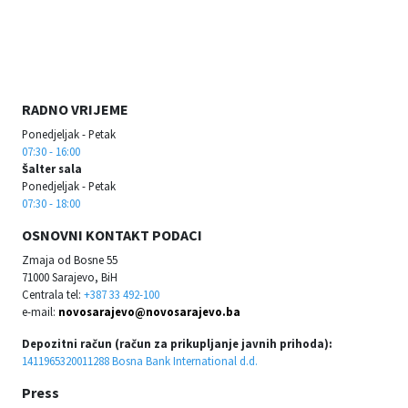
RADNO VRIJEME
Ponedjeljak - Petak
07:30 - 16:00
Šalter sala
Ponedjeljak - Petak
07:30 - 18:00
OSNOVNI KONTAKT PODACI
Zmaja od Bosne 55
71000 Sarajevo, BiH
Centrala tel:
+387 33 492-100
e-mail:
novosarajevo@novosarajevo.ba
Depozitni račun (račun za prikupljanje javnih prihoda):
1411965320011288 Bosna Bank International d.d.
Press