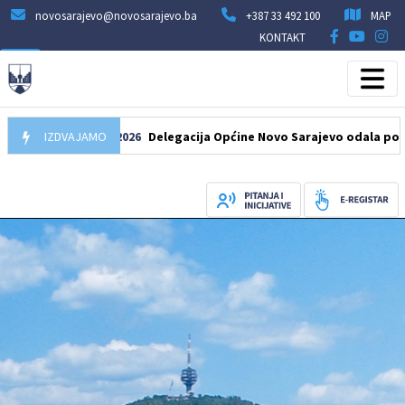
novosarajevo@novosarajevo.ba
+387 33 492 100
MAP
KONTAKT
IZDVAJAMO
07.08.2026
Delegacija Općine Novo Sarajevo odala počast šeh