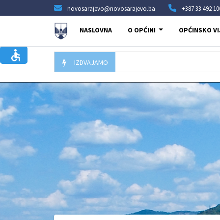
novosarajevo@novosarajevo.ba
+387 33 492 10
NASLOVNA
O OPĆINI
OPĆINSKO VI
IZDVAJAMO