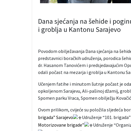
Dana sjećanja na šehide i pogin
i groblja u Kantonu Sarajevo
Povodom obilježavanja Dana sjećanja na šehide
predstavnici boračkih udruženja, porodica šeh
dr. Hasanom Tanovićem i predsjedavajućim Opći
odali počast na mezarja i groblja u Kantonu Sa
Učenjem fatihe i minutom šutnje počast je oda
opkoljenom Sarajevu, Ali-pašinoj džamij, groblj
Spomen parku Vraca, Spomen obilježju Kovačići 
Ovom prilikom, cvijeće su položila sljedeća bo
brigada” Sarajevo
Udruženje “101. brigada”
Motorizovane brigade”
Udruženje “Organiza