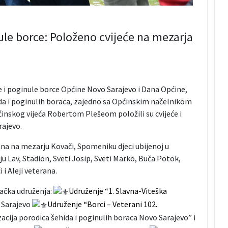
ule borce: Položeno cvijeće na mezarja
 i poginule borce Općine Novo Sarajevo i Dana Općine,
ida i poginulih boraca, zajedno sa Općinskim načelnikom
nskog vijeća Robertom Plešeom položili su cvijeće i
rajevo.
na na mezarju Kovači, Spomeniku djeci ubijenoj u
u Lav, Stadion, Sveti Josip, Sveti Marko, Buča Potok,
i Aleji veterana.
račka udruženja:
Udruženje “1. Slavna-Viteška
 Sarajevo
Udruženje “Borci – Veterani 102.
cija porodica šehida i poginulih boraca Novo Sarajevo” i