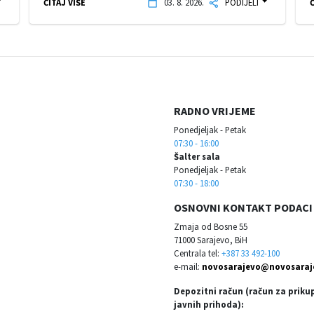
ČITAJ VIŠE
03. 8. 2026.
PODIJELI
Č
RADNO VRIJEME
Ponedjeljak - Petak
07:30 - 16:00
Šalter sala
Ponedjeljak - Petak
07:30 - 18:00
OSNOVNI KONTAKT PODACI
Zmaja od Bosne 55
71000 Sarajevo, BiH
Centrala tel:
+387 33 492-100
e-mail:
novosarajevo@novosaraj
Depozitni račun (račun za priku
javnih prihoda):