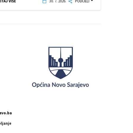
ITAJ VIŠE
30. 7. 2026.
PODIJELI
evo.ba
pljanje