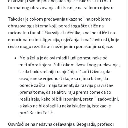
otkrivanju svojih potencijala koje će iskoristiti u toku
formalnog obrazovanja ali i kasnije na radnom mjestu.
Također je tokom predavanja ukazano i na probleme
obrazovnog sistema koji, pored toga što utiče na
racionalnu i analitičku svijest učenika, znatno utiče i na
emocionalnu inteligenciju, osjećanja i maštovitosti, koje
često mogu rezultirati neželjenim ponašanjima djece.
Moja želja je da ovi mladi ljudi ponesu neke od
metafora koje su čuli tokom dvosatnog predavanja,
te da budu sretniji i uspješniji u školi i životu, da
usvoje neke vrijednosti koje su njima bitne, da
odrede za šta imaju talenat, da razviju pravi stav
prema tome, da se aktiviraju prema tome da to
realiziraju, kako bi bili ispunjeni, sretni i zadovoljni,
a kako ne bi dolazili u neka iskušenja, istakao je
prof. Kasim Tatić.
Osvrćući se na nedavna dešavanja u Beogradu, profesor