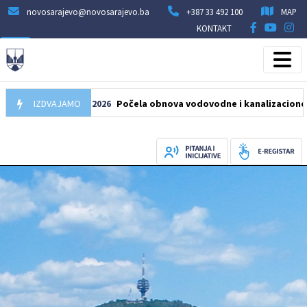
novosarajevo@novosarajevo.ba
+387 33 492 100
MAP
KONTAKT
IZDVAJAMO
05.08.2026
Počela obnova vodovodne i kanalizacione mreže 