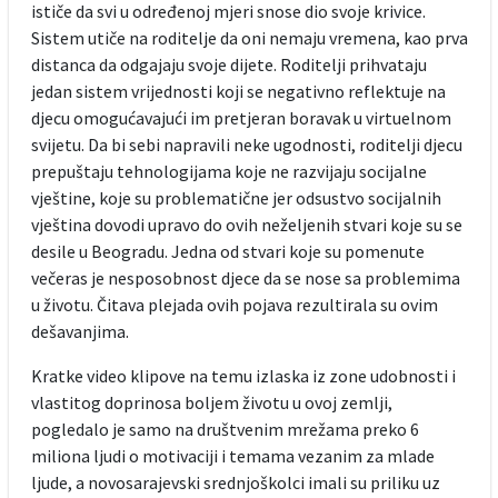
ističe da svi u određenoj mjeri snose dio svoje krivice.
Sistem utiče na roditelje da oni nemaju vremena, kao prva
distanca da odgajaju svoje dijete. Roditelji prihvataju
jedan sistem vrijednosti koji se negativno reflektuje na
djecu omogućavajući im pretjeran boravak u virtuelnom
svijetu. Da bi sebi napravili neke ugodnosti, roditelji djecu
prepuštaju tehnologijama koje ne razvijaju socijalne
vještine, koje su problematične jer odsustvo socijalnih
vještina dovodi upravo do ovih neželjenih stvari koje su se
desile u Beogradu. Jedna od stvari koje su pomenute
večeras je nesposobnost djece da se nose sa problemima
u životu. Čitava plejada ovih pojava rezultirala su ovim
dešavanjima.
Kratke video klipove na temu izlaska iz zone udobnosti i
vlastitog doprinosa boljem životu u ovoj zemlji,
pogledalo je samo na društvenim mrežama preko 6
miliona ljudi o motivaciji i temama vezanim za mlade
ljude, a novosarajevski srednjoškolci imali su priliku uz