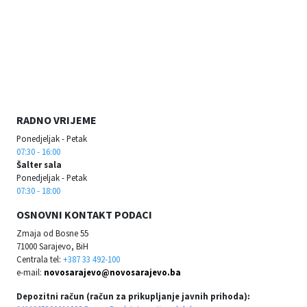
RADNO VRIJEME
Ponedjeljak - Petak
07:30 - 16:00
Šalter sala
Ponedjeljak - Petak
07:30 - 18:00
OSNOVNI KONTAKT PODACI
Zmaja od Bosne 55
71000 Sarajevo, BiH
Centrala tel:
+387 33 492-100
e-mail:
novosarajevo@novosarajevo.ba
Depozitni račun (račun za prikupljanje javnih prihoda):