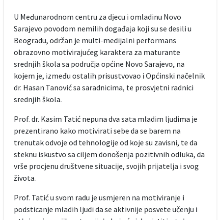
U Međunarodnom centru za djecu i omladinu Novo
Sarajevo povodom nemilih događaja koji su se desili u
Beogradu, održan je multi-medijalni performans
obrazovno motivirajućeg karaktera za maturante
srednjih škola sa područja općine Novo Sarajevo, na
kojem je, između ostalih prisustvovao i Općinski načelnik
dr. Hasan Tanović sa saradnicima, te prosvjetni radnici
srednjih škola.
Prof. dr. Kasim Tatić nepuna dva sata mladim ljudima je
prezentirano kako motivirati sebe da se barem na
trenutak odvoje od tehnologije od koje su zavisni, te da
steknu iskustvo sa ciljem donošenja pozitivnih odluka, da
vrše procjenu društvene situacije, svojih prijatelja i svog
života.
Prof. Tatić u svom radu je usmjeren na motiviranje i
podsticanje mladih ljudi da se aktivnije posvete učenju i