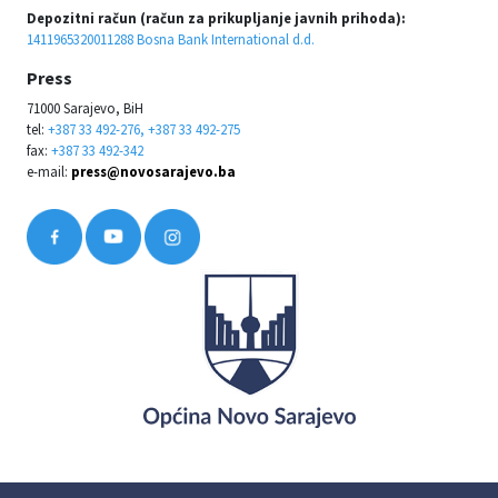
Depozitni račun (račun za prikupljanje javnih prihoda):
1411965320011288 Bosna Bank International d.d.
Press
71000 Sarajevo, BiH
tel:
+387 33 492-276, +387 33 492-275
fax:
+387 33 492-342
e-mail:
press@novosarajevo.ba