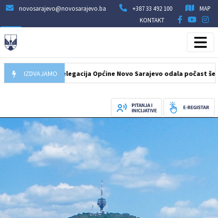
novosarajevo@novosarajevo.ba
+387 33 492 100
MAP
KONTAKT
07.08.2026
IZDVAJAMO
Delegacija Općine Novo Sarajevo odala počast šehidima 