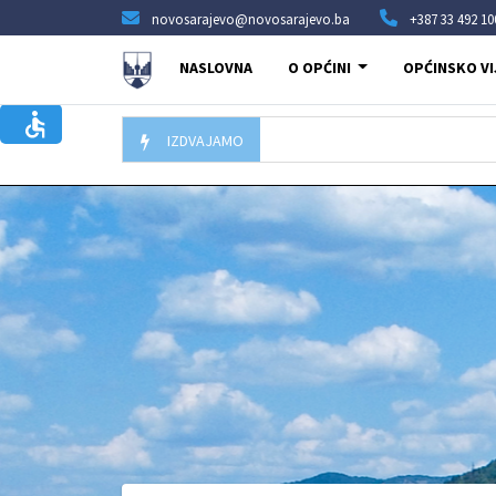
novosarajevo@novosarajevo.ba
+387 33 492 10
NASLOVNA
O OPĆINI
OPĆINSKO VI
IZDVAJAMO