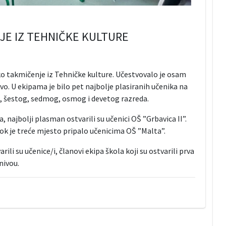
E IZ TEHNIČKE KULTURE
ko takmičenje iz Tehničke kulture. Učestvovalo je osam
o. U ekipama je bilo pet najbolje plasiranih učenika na
 šestog, sedmog, osmog i devetog razreda.
 najbolji plasman ostvarili su učenici OŠ ”Grbavica II”.
ok je treće mjesto pripalo učenicima OŠ ”Malta”.
i su učenice/i, članovi ekipa škola koji su ostvarili prva
nivou.