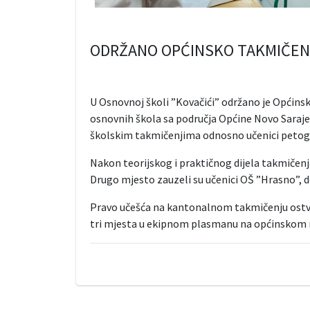
ODRŽANO OPĆINSKO TAKMIČENJ
U Osnovnoj školi ”Kovačići” održano je Općins
osnovnih škola sa područja Općine Novo Sarajev
školskim takmičenjima odnosno učenici petog,
Nakon teorijskog i praktičnog dijela takmičenja,
Drugo mjesto zauzeli su učenici OŠ ”Hrasno”, d
Pravo učešća na kantonalnom takmičenju ostvaril
tri mjesta u ekipnom plasmanu na općinskom 