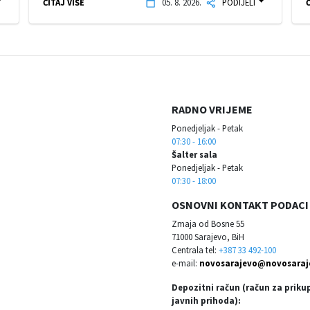
ČITAJ VIŠE
05. 8. 2026.
PODIJELI
Č
RADNO VRIJEME
Ponedjeljak - Petak
07:30 - 16:00
Šalter sala
Ponedjeljak - Petak
07:30 - 18:00
OSNOVNI KONTAKT PODACI
Zmaja od Bosne 55
71000 Sarajevo, BiH
Centrala tel:
+387 33 492-100
e-mail:
novosarajevo@novosaraj
Depozitni račun (račun za priku
javnih prihoda):