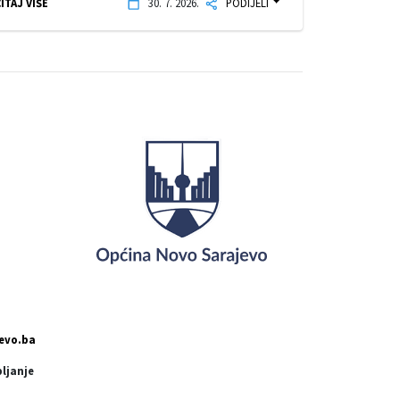
ITAJ VIŠE
30. 7. 2026.
PODIJELI
evo.ba
pljanje