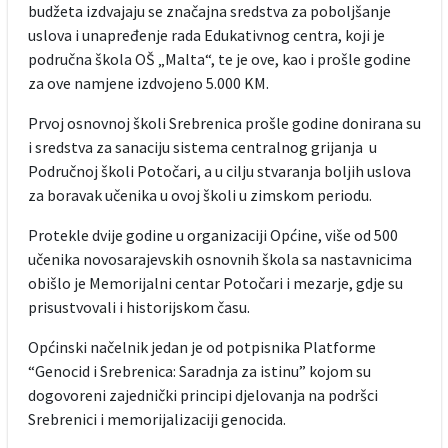
budžeta izdvajaju se značajna sredstva za poboljšanje
uslova i unapređenje rada Edukativnog centra, koji je
područna škola OŠ „Malta“, te je ove, kao i prošle godine
za ove namjene izdvojeno 5.000 KM.
Prvoj osnovnoj školi Srebrenica prošle godine donirana su
i sredstva za sanaciju sistema centralnog grijanja u
Područnoj školi Potočari, a u cilju stvaranja boljih uslova
za boravak učenika u ovoj školi u zimskom periodu.
Protekle dvije godine u organizaciji Općine, više od 500
učenika novosarajevskih osnovnih škola sa nastavnicima
obišlo je Memorijalni centar Potočari i mezarje, gdje su
prisustvovali i historijskom času.
Općinski načelnik jedan je od potpisnika Platforme
“Genocid i Srebrenica: Saradnja za istinu” kojom su
dogovoreni zajednički principi djelovanja na podršci
Srebrenici i memorijalizaciji genocida.