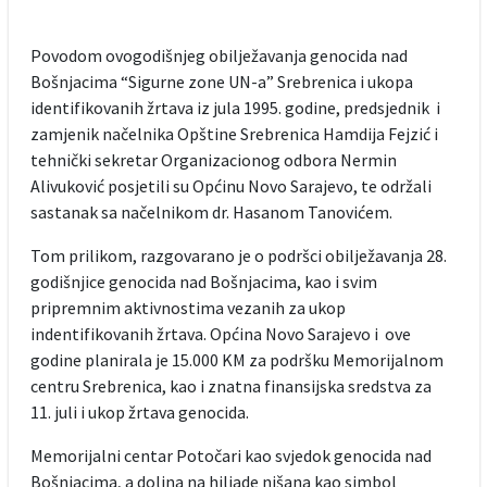
Povodom ovogodišnjeg obilježavanja genocida nad
Bošnjacima “Sigurne zone UN-a” Srebrenica i ukopa
identifikovanih žrtava iz jula 1995. godine, predsjednik i
zamjenik načelnika Opštine Srebrenica Hamdija Fejzić i
tehnički sekretar Organizacionog odbora Nermin
Alivuković posjetili su Općinu Novo Sarajevo, te održali
sastanak sa načelnikom dr. Hasanom Tanovićem.
Tom prilikom, razgovarano je o podršci obilježavanja 28.
godišnjice genocida nad Bošnjacima, kao i svim
pripremnim aktivnostima vezanih za ukop
indentifikovanih žrtava. Općina Novo Sarajevo i ove
godine planirala je 15.000 KM za podršku Memorijalnom
centru Srebrenica, kao i znatna finansijska sredstva za
11. juli i ukop žrtava genocida.
Memorijalni centar Potočari kao svjedok genocida nad
Bošnjacima, a dolina na hiljade nišana kao simbol