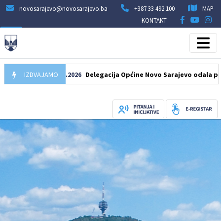
novosarajevo@novosarajevo.ba
+387 33 492 100
MAP
KONTAKT
IZDVAJAMO
07.08.2026
Delegacija Općine Novo Sarajevo odala počast še