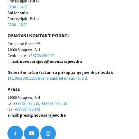
Ponedjeljak - Petak
07:30 - 16:00
Šalter sala
Ponedjeljak - Petak
07:30 - 18:00
OSNOVNI KONTAKT PODACI
Zmaja od Bosne 55
71000 Sarajevo, BiH
Centrala tel:
+387 33 492-100
e-mail:
novosarajevo@novosarajevo.ba
Depozitni račun (račun za prikupljanje javnih prihoda):
1411965320011288 Bosna Bank International d.d.
Press
71000 Sarajevo, BiH
tel:
+387 33 492-276, +387 33 492-275
fax:
+387 33 492-342
e-mail:
press@novosarajevo.ba