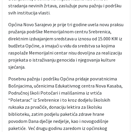
stradanja nevinih žrtava, zaslužuje punu pažnju i podršku
svih institucija vlasti.
Općina Novo Sarajevo je prije tri godine uvela novu praksu
pružanja podrške Memorijalnom centru Srebrenica,
direktnim izdvajanjem sredstava u iznosu od 15.000 KM iz
budžeta Općine, a imajući u vidu da sredstva sa kojima
raspolaže Memorijalni centar nisu dovoljna za realizaciju
projekata o istraživanju genocida i njegovanja kulture
sjećanja.
Posebnu pažnju i podršku Općina pridaje povratnicima
Bošnjacima, učenicima Edukativnog centra Nova Kasaba,
Područnoj školi Potočari i mališanima iz vrtića
“Poletarac” iz Srebrenice i to kroz dodjelu školskih
ruksaka za prvačiće, donaciju lektira za školsku
biblioteku, zatim podjelu paketića zdrave hrane
povodom Dana dječije nedjelje, kao i novogodišnje
paketiće. Već drugu godinu zaredom iz općinskog