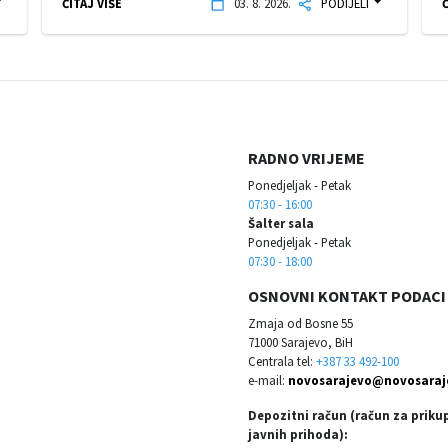
ČITAJ VIŠE
03. 8. 2026.
PODIJELI
Č
RADNO VRIJEME
Ponedjeljak - Petak
07:30 - 16:00
Šalter sala
Ponedjeljak - Petak
07:30 - 18:00
OSNOVNI KONTAKT PODACI
Zmaja od Bosne 55
71000 Sarajevo, BiH
Centrala tel:
+387 33 492-100
e-mail:
novosarajevo@novosaraj
Depozitni račun (račun za priku
javnih prihoda):