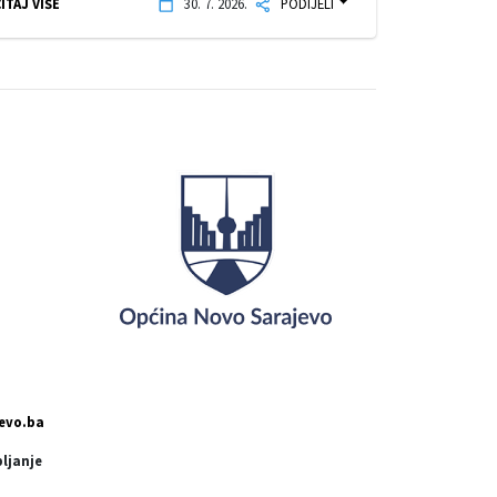
ITAJ VIŠE
30. 7. 2026.
PODIJELI
evo.ba
pljanje