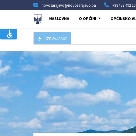
novosarajevo@novosarajevo.ba
+387 33 492 10
NASLOVNA
O OPĆINI
OPĆINSKO VI
IZDVAJAMO