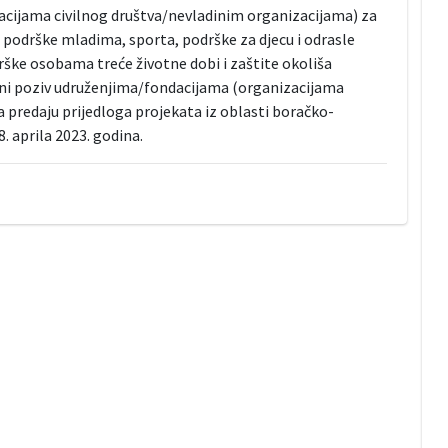
acijama civilnog društva/nevladinim organizacijama) za
, podrške mladima, sporta, podrške za djecu i odrasle
ške osobama treće životne dobi i zaštite okoliša
Javni poziv udruženjima/fondacijama (organizacijama
 predaju prijedloga projekata iz oblasti boračko-
. aprila 2023. godina.