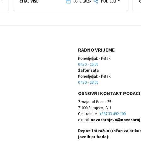
ČITAJ VIŠE
05. 8. 2026.
PODIJELI
Č
RADNO VRIJEME
Ponedjeljak - Petak
07:30 - 16:00
Šalter sala
Ponedjeljak - Petak
07:30 - 18:00
OSNOVNI KONTAKT PODACI
Zmaja od Bosne 55
71000 Sarajevo, BiH
Centrala tel:
+387 33 492-100
e-mail:
novosarajevo@novosaraj
Depozitni račun (račun za priku
javnih prihoda):