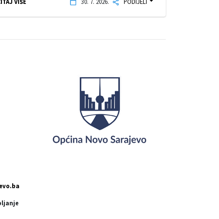
ITAJ VIŠE
30. 7. 2026.
PODIJELI
evo.ba
pljanje