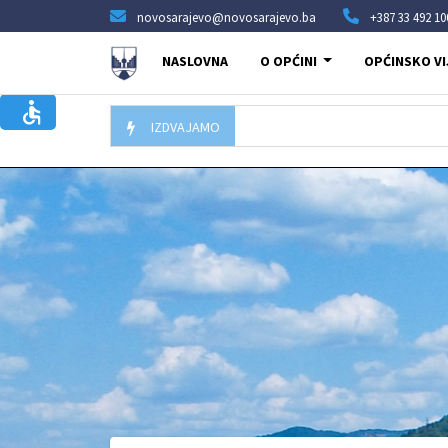
novosarajevo@novosarajevo.ba
+387 33 492 10
NASLOVNA
O OPĆINI
OPĆINSKO VI
IZDVAJAMO