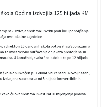
škola Općina izdvojila 125 hiljada KM
mjenski izdvaja sredstva u svrhu podrške i poboljšanja
učja ove lokalne zajednice.
ć i direktori 10 osnovnih škola potpisali su Sporazum o
a za investiciono održavanje objekata predviđena su
 maraka. U konačnici, svaka škola dobit će po 12 hiljada
h škola obuhvaćen je i Edukativni centar u Novoj Kasabi,
u izdvojena su sredstva od 5 hiljada konvertibilnih
kako će ova sredstva investirati u mijenjenja podova