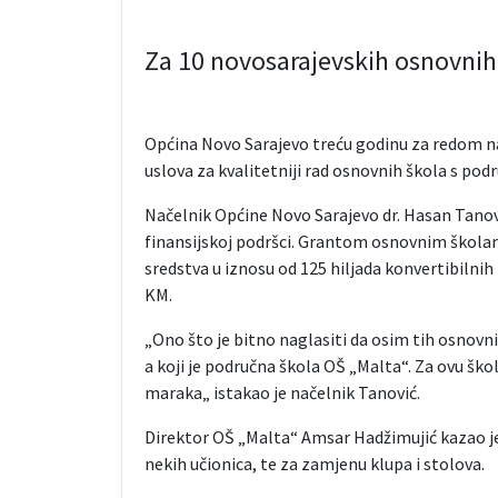
Za 10 novosarajevskih osnovnih 
Općina Novo Sarajevo treću godinu za redom na
uslova za kvalitetniji rad osnovnih škola s podr
Načelnik Općine Novo Sarajevo dr. Hasan Tanovi
finansijskoj podršci. Grantom osnovnim školam
sredstva u iznosu od 125 hiljada konvertibilnih
KM.
„Ono što je bitno naglasiti da osim tih osnovni
a koji je područna škola OŠ „Malta“. Za ovu škol
maraka„ istakao je načelnik Tanović.
Direktor OŠ „Malta“ Amsar Hadžimujić kazao je 
nekih učionica, te za zamjenu klupa i stolova.