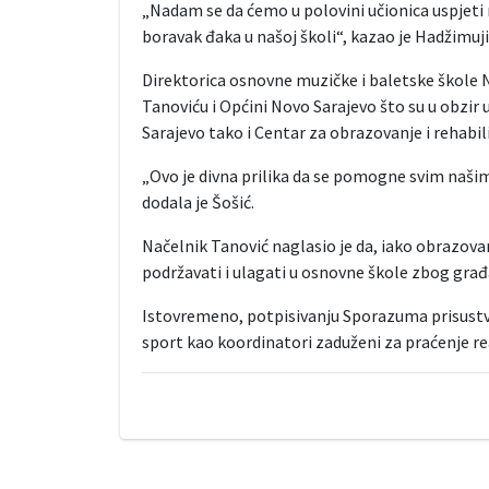
„Nadam se da ćemo u polovini učionica uspjeti 
boravak đaka u našoj školi“, kazao je Hadžimuji
Direktorica osnovne muzičke i baletske škole N
Tanoviću i Općini Novo Sarajevo što su u obzir
Sarajevo tako i Centar za obrazovanje i rehabil
„Ovo je divna prilika da se pomogne svim naši
dodala je Šošić.
Načelnik Tanović naglasio je da, iako obrazovan
podržavati i ulagati u osnovne škole zbog građa
Istovremeno, potpisivanju Sporazuma prisustvov
sport kao koordinatori zaduženi za praćenje r