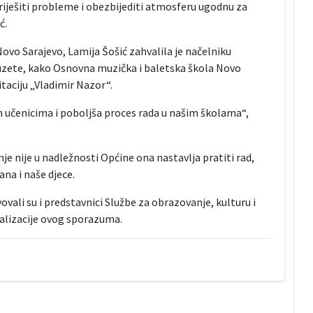
riješiti probleme i obezbijediti atmosferu ugodnu za
ć.
ovo Sarajevo, Lamija Šošić zahvalila je načelniku
 uzete, kako Osnovna muzička i baletska škola Novo
itaciju „Vladimir Nazor“.
m učenicima i poboljša proces rada u našim školama“,
je nije u nadležnosti Općine ona nastavlja pratiti rad,
na i naše djece.
ali su i predstavnici Službe za obrazovanje, kulturu i
ealizacije ovog sporazuma.