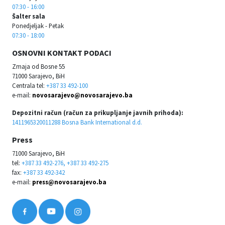
07:30 - 16:00
Šalter sala
Ponedjeljak - Petak
07:30 - 18:00
OSNOVNI KONTAKT PODACI
Zmaja od Bosne 55
71000 Sarajevo, BiH
Centrala tel:
+387 33 492-100
e-mail:
novosarajevo@novosarajevo.ba
Depozitni račun (račun za prikupljanje javnih prihoda):
1411965320011288 Bosna Bank International d.d.
Press
71000 Sarajevo, BiH
tel:
+387 33 492-276, +387 33 492-275
fax:
+387 33 492-342
e-mail:
press@novosarajevo.ba