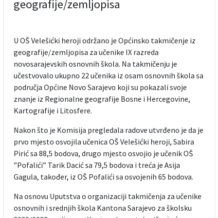
geografije/zemljopisa
U OŠ Velešićki heroji održano je Općinsko takmičenje iz
geografije/zemljopisa za učenike IX razreda
novosarajevskih osnovnih škola. Na takmičenju je
učestvovalo ukupno 22 učenika iz osam osnovnih škola sa
područja Općine Novo Sarajevo koji su pokazali svoje
znanje iz Regionalne geografije Bosne i Hercegovine,
Kartografije i Litosfere.
Nakon što je Komisija pregledala radove utvrđeno je da je
prvo mjesto osvojila učenica OŠ Velešićki heroji, Sabira
Pirić sa 88,5 bodova, drugo mjesto osvojio je učenik OŠ
”Pofalići” Tarik Dacić sa 79,5 bodova i treća je Asija
Gagula, također, iz OŠ Pofalići sa osvojenih 65 bodova.
Na osnovu Uputstva o organizaciji takmičenja za učenike
osnovnih i srednjih škola Kantona Sarajevo za školsku