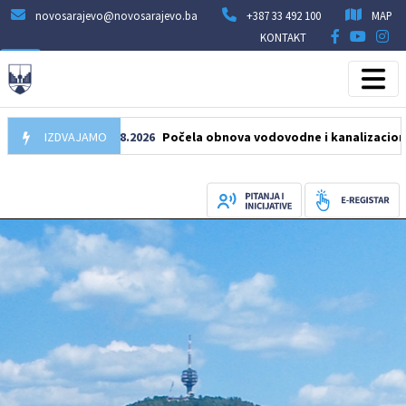
novosarajevo@novosarajevo.ba
+387 33 492 100
MAP
KONTAKT
IZDVAJAMO
05.08.2026
Počela obnova vodovodne i kanalizacione mreže 