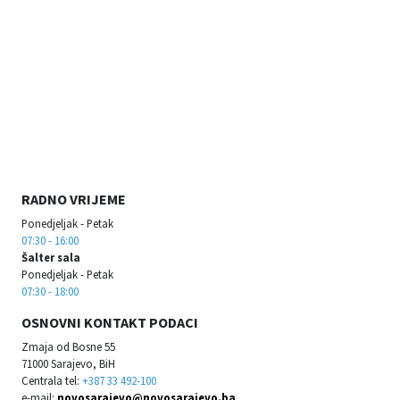
RADNO VRIJEME
Ponedjeljak - Petak
07:30 - 16:00
Šalter sala
Ponedjeljak - Petak
07:30 - 18:00
OSNOVNI KONTAKT PODACI
Zmaja od Bosne 55
71000 Sarajevo, BiH
Centrala tel:
+387 33 492-100
e-mail:
novosarajevo@novosarajevo.ba