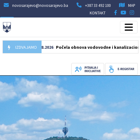
novosarajevo@novosarajevo.ba
+387 33 492 100
MAP
KONTAKT
IZDVAJAMO
05.08.2026
Počela obnova vodovodne i kanalizacione mreže 