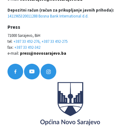
Depozitni račun (račun za prikupljanje javnih prihoda):
1411965320011288 Bosna Bank International d.d.
Press
71000 Sarajevo, BiH
tel:
+387 33 492-276, +387 33 492-275
fax:
+387 33 492-342
e-mail:
press@novosarajevo.ba