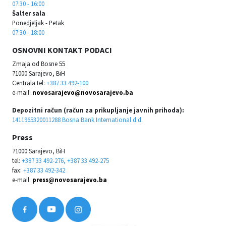
07:30 - 16:00
Šalter sala
Ponedjeljak - Petak
07:30 - 18:00
OSNOVNI KONTAKT PODACI
Zmaja od Bosne 55
71000 Sarajevo, BiH
Centrala tel:
+387 33 492-100
e-mail:
novosarajevo@novosarajevo.ba
Depozitni račun (račun za prikupljanje javnih prihoda):
1411965320011288 Bosna Bank International d.d.
Press
71000 Sarajevo, BiH
tel:
+387 33 492-276, +387 33 492-275
fax:
+387 33 492-342
e-mail:
press@novosarajevo.ba