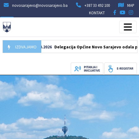
novosarajevo@novosarajevo.ba
+387 33 492 100
MAP
KONTAKT
IZDVAJAMO
07.08.2026
Delegacija Općine Novo Sarajevo odala počast še