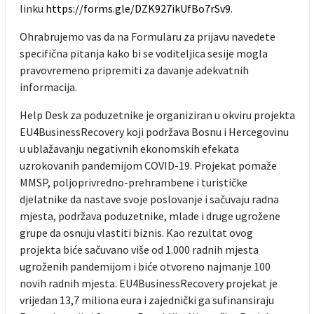
linku
https://forms.gle/DZK927ikUfBo7rSv9
.
Ohrabrujemo vas da na Formularu za prijavu navedete
specifična pitanja kako bi se voditeljica sesije mogla
pravovremeno pripremiti za davanje adekvatnih
informacija.
Help Desk za poduzetnike je organiziran u okviru projekta
EU4BusinessRecovery koji podržava Bosnu i Hercegovinu
u ublažavanju negativnih ekonomskih efekata
uzrokovanih pandemijom COVID-19. Projekat pomaže
MMSP, poljoprivredno-prehrambene i turističke
djelatnike da nastave svoje poslovanje i sačuvaju radna
mjesta, podržava poduzetnike, mlade i druge ugrožene
grupe da osnuju vlastiti biznis. Kao rezultat ovog
projekta biće sačuvano više od 1.000 radnih mjesta
ugroženih pandemijom i biće otvoreno najmanje 100
novih radnih mjesta. EU4BusinessRecovery projekat je
vrijedan 13,7 miliona eura i zajednički ga sufinansiraju