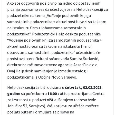
Ako ste odgovorili pozitivno na jedno od postavljenih
pitanja pozivamo vas da učestvujete na Help desk sesiji za
poduzetnike na temu „Vođenje poslovnih knjiga
samostalnih poduzetnika + aktuelnosti u vezi sa taksom
na istaknutu firmu i obavezama samostalnih
poduzetnika”. Poduzetnički Help desk za poduzetnike
“Vođenje poslovnih knjiga samostalnih poduzetnika +
aktuelnosti u vezi sa taksom na istaknutu firmu i
obavezama samostalnih poduzetnika” učesnicima će
predstaviti certificirani računovođa Samira Šurković,
direktorica računovodstvene agencije AssetFin d.o.o.
Ovaj Help desk namijenjen je između ostalog i
poduzetnicima iz Općine Novo Sarajevo.
Help desk sesija će biti održana u
četvrtak, 02.02.2023.
godine
sa početkom u
16:00 sati
u prostorijama Centra
za izvrsnost u poduzetništvu Sarajevo (adresa Avde
Jabučice 52, Sarajevo). Vašu prijavu za učešće možete
poslati putem Formulara za prijavu na