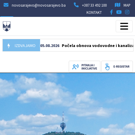
novosarajevo@novosarajevo.ba
+387 33 492 100
MAP
KONTAKT
IZDVAJAMO
05.08.2026
Počela obnova vodovodne i kanalizacione mr