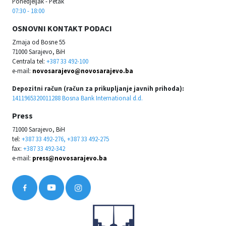
Ponedjeljak - Petak
07:30 - 18:00
OSNOVNI KONTAKT PODACI
Zmaja od Bosne 55
71000 Sarajevo, BiH
Centrala tel:
+387 33 492-100
e-mail:
novosarajevo@novosarajevo.ba
Depozitni račun (račun za prikupljanje javnih prihoda):
1411965320011288 Bosna Bank International d.d.
Press
71000 Sarajevo, BiH
tel:
+387 33 492-276, +387 33 492-275
fax:
+387 33 492-342
e-mail:
press@novosarajevo.ba