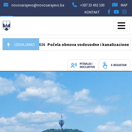
novosarajevo@novosarajevo.ba
+387 33 492 100
MAP
KONTAKT
IZDVAJAMO
05.08.2026
Počela obnova vodovodne i kanalizacione mreže u 