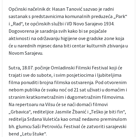
Općinski načelnik dr. Hasan Tanović sazvao je radni
sastanak s predstavnicima komunalnih preduzeća „Park“
i „Rad“, te općinskih službi i VD Novo Sarajevo 1934.
Dogovorena je saradnja svih kako bi se pojačale
aktivnosti na održavanju higijene ove gradske zone koja
će u narednih mjesec dana biti centar kulturnih zbivanja u
Novom Sarajevu.
Sutra, 18.07. počinje Omladinski Filmski Festival koji će
trajati sve do subote, i svim posjetiocima i ljubiteljima
filma ponuditi brojna filmska ostvarenja. Pod otvorenim
nebom publika će svaku noć od 21 sat uživati u domaćim i
stranim kratkometražnim i dugometražnim filmovima.
Na repertoaru na Vilsu će se naći domaći filmovi
„Grbavica“, rediteljice Jasmile Žbanić i „Teško je biti fin“,
reditelja Srđana Vuletića kao omaž nedavno preminulom
bh. glumcu Saši Petroviću. Festival će zatvoriti sarajevski
bend „Letu štuke“.