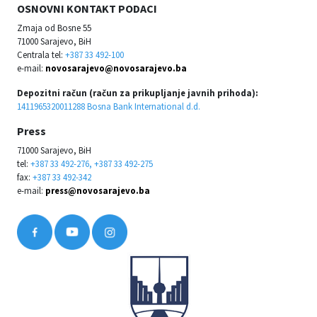
OSNOVNI KONTAKT PODACI
Zmaja od Bosne 55
71000 Sarajevo, BiH
Centrala tel:
+387 33 492-100
e-mail:
novosarajevo@novosarajevo.ba
Depozitni račun (račun za prikupljanje javnih prihoda):
1411965320011288 Bosna Bank International d.d.
Press
71000 Sarajevo, BiH
tel:
+387 33 492-276, +387 33 492-275
fax:
+387 33 492-342
e-mail:
press@novosarajevo.ba