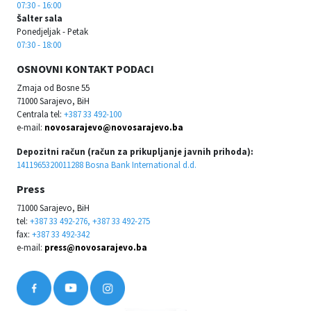
07:30 - 16:00
Šalter sala
Ponedjeljak - Petak
07:30 - 18:00
OSNOVNI KONTAKT PODACI
Zmaja od Bosne 55
71000 Sarajevo, BiH
Centrala tel:
+387 33 492-100
e-mail:
novosarajevo@novosarajevo.ba
Depozitni račun (račun za prikupljanje javnih prihoda):
1411965320011288 Bosna Bank International d.d.
Press
71000 Sarajevo, BiH
tel:
+387 33 492-276, +387 33 492-275
fax:
+387 33 492-342
e-mail:
press@novosarajevo.ba