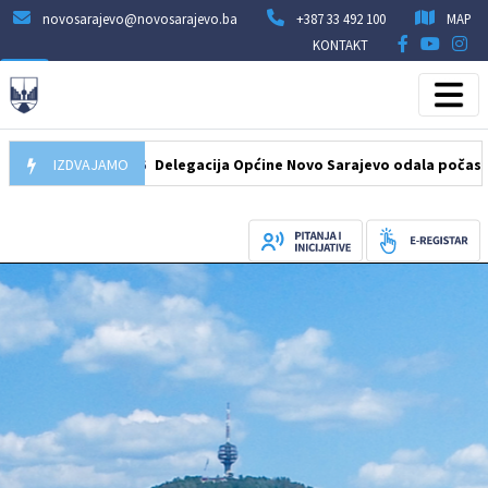
novosarajevo@novosarajevo.ba
+387 33 492 100
MAP
KONTAKT
07.08.2026
IZDVAJAMO
Delegacija Općine Novo Sarajevo odala počast šehidi