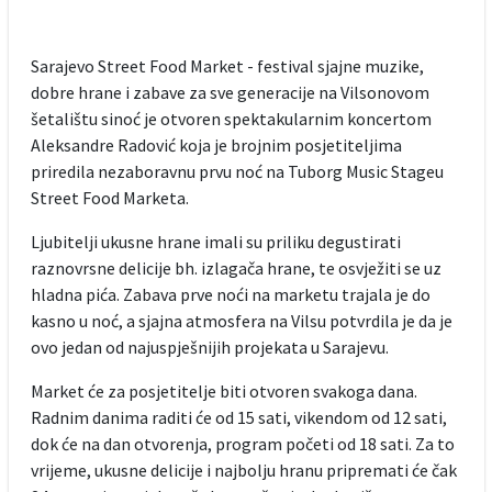
Sarajevo Street Food Market - festival sjajne muzike,
dobre hrane i zabave za sve generacije na Vilsonovom
šetalištu sinoć je otvoren spektakularnim koncertom
Aleksandre Radović koja je brojnim posjetiteljima
priredila nezaboravnu prvu noć na Tuborg Music Stageu
Street Food Marketa.
Ljubitelji ukusne hrane imali su priliku degustirati
raznovrsne delicije bh. izlagača hrane, te osvježiti se uz
hladna pića. Zabava prve noći na marketu trajala je do
kasno u noć, a sjajna atmosfera na Vilsu potvrdila je da je
ovo jedan od najuspješnijih projekata u Sarajevu.
Market će za posjetitelje biti otvoren svakoga dana.
Radnim danima raditi će od 15 sati, vikendom od 12 sati,
dok će na dan otvorenja, program početi od 18 sati. Za to
vrijeme, ukusne delicije i najbolju hranu pripremati će čak