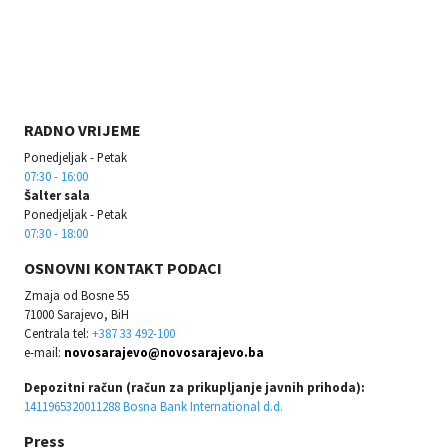
RADNO VRIJEME
Ponedjeljak - Petak
07:30 - 16:00
Šalter sala
Ponedjeljak - Petak
07:30 - 18:00
OSNOVNI KONTAKT PODACI
Zmaja od Bosne 55
71000 Sarajevo, BiH
Centrala tel:
+387 33 492-100
e-mail:
novosarajevo@novosarajevo.ba
Depozitni račun (račun za prikupljanje javnih prihoda):
1411965320011288 Bosna Bank International d.d.
Press