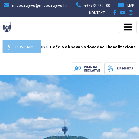
novosarajevo@novosarajevo.ba
+387 33 492 100
MAP
KONTAKT
IZDVAJAMO
05.08.2026
Počela obnova vodovodne i kanalizacione mreže u u