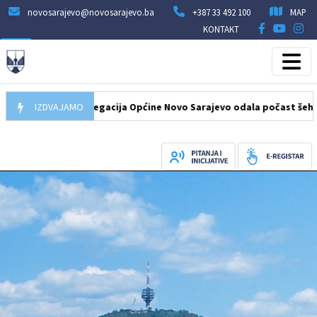
novosarajevo@novosarajevo.ba
+387 33 492 100
MAP
KONTAKT
7.08.2026
IZDVAJAMO
Delegacija Općine Novo Sarajevo odala počast šehidima i