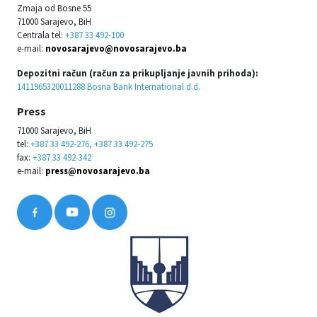
Zmaja od Bosne 55
71000 Sarajevo, BiH
Centrala tel:
+387 33 492-100
e-mail:
novosarajevo@novosarajevo.ba
Depozitni račun (račun za prikupljanje javnih prihoda):
1411965320011288 Bosna Bank International d.d.
Press
71000 Sarajevo, BiH
tel:
+387 33 492-276, +387 33 492-275
fax:
+387 33 492-342
e-mail:
press@novosarajevo.ba