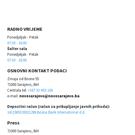
RADNO VRIJEME
Ponedjeljak - Petak
07:30 - 16:00
Šalter sala
Ponedjeljak - Petak
07:30 - 18:00
OSNOVNI KONTAKT PODACI
Zmaja od Bosne 55
71000 Sarajevo, BiH
Centrala tel:
+387 33 492-100
e-mail:
novosarajevo@novosarajevo.ba
Depozitni račun (račun za prikupljanje javnih prihoda):
1411965320011288 Bosna Bank International d.d.
Press
71000 Sarajevo, BiH