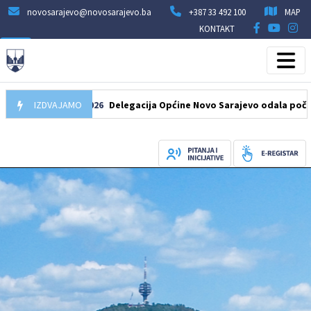
novosarajevo@novosarajevo.ba
+387 33 492 100
MAP
KONTAKT
07.08.2026
IZDVAJAMO
Delegacija Općine Novo Sarajevo odala počast šehi