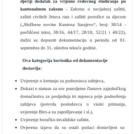
dječiji dodatak za vrijeme redovnog studiranja po
kantonalnom zakonu -
Zakonu o socijalnoj zaštiti,
zaštiti civilnih žrtava rata i zaštiti porodice sa djecom
(„Službene novine Kantona Sarajevo“, broj: 38/14 -
prečišćeni tekst, 38/16, 44/17, 28/18, 52/21 i 40/22),
dužni su dopuniti dokumentaciju u periodu od 01.
septembra do 31. oktobra tekuće godine.
Ova kategorija korisnika od dokumentacije
dostavlja:
Uvjerenje o kretanju za podnosioca zahtjeva,
Dokazi o statusu za sve punoljetne članove zajedničkog
domaćinstva za posljednja tri mjeseca prije podnošenja
zahtjeva (potvrda poslodavca o visini primanja,
uvjerenje Biro-a za zapošljavanje i sl.),
Uvjerenje boračko-invalidske zaštite,
Ovjerenu izjavu da su ostali podaci dostavljeni uz