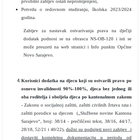
prvobitni zahtjev ostali nepromijenjeni,
Potvrdu o redovnom studiranju, školska 2023/2024
godina.
Zahtjev za nastavak ostvarivanja prava na dječiji
dodatak podnosi se na obrascu NS-OB-120 i isti se
može preuzeti na web stranici i Info punktu Općine
Novo Sarajevo.
Korisnici dodatka na djecu koji su ostvarili pravo po
osnovu invalidnosti 90%-100%, djeca bez jednog ili
oba roditelja i oboljela djeca po kantonalnom zakonu
-
Zakonu o socijalnoj zaštiti, zaštiti civilnih žrtava rata i
zaštiti porodice sa djecom („Službene novine Kantona
Sarajevo“, broj: 38/14 - prečišćeni tekst, 38/16, 44/17,
28/18, 52/21 i 40/22),
dužni su podnijeti novi zahtjev i
dostaviti kompletnu dokumentaciju u periodu od