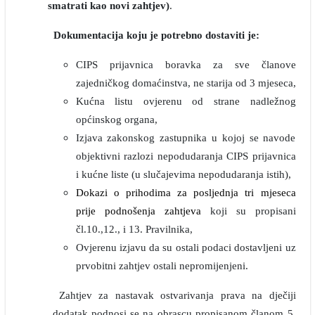
smatrati kao novi zahtjev)
.
Dokumentacija koju je potrebno dostaviti je:
CIPS prijavnica boravka za sve članove
zajedničkog domaćinstva, ne starija od 3 mjeseca,
Kućna listu ovjerenu od strane nadležnog
općinskog organa,
Izjava zakonskog zastupnika u kojoj se navode
objektivni razlozi nepodudaranja CIPS prijavnica
i kućne liste (u slučajevima nepodudaranja istih),
Dokazi o prihodima za posljednja tri mjeseca
prije podnošenja zahtjeva
koji su propisani
čl.10.,12., i 13. Pravilnika,
Ovjerenu izjavu da su ostali podaci dostavljeni uz
prvobitni zahtjev ostali nepromijenjeni.
Zahtjev za nastavak ostvarivanja prava na dječiji
dodatak podnosi se na obrascu propisanom članom 5.