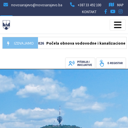
novosarajevo@novosarajevo.ba
+387 33 492 100
MAP
KONTAKT
05.08.2026
IZDVAJAMO
Počela obnova vodovodne i kanalizacione mreže u ul