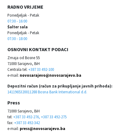
RADNO VRIJEME
Ponedjeljak - Petak
07:30 - 16:00
Šalter sala
Ponedjeljak - Petak
07:30 - 18:00
OSNOVNI KONTAKT PODACI
Zmaja od Bosne 55
71000 Sarajevo, BiH
Centrala tel:
+387 33 492-100
e-mail:
novosarajevo@novosarajevo.ba
Depozitni račun (račun za prikupljanje javnih prihoda):
1411965320011288 Bosna Bank International d.d.
Press
71000 Sarajevo, BiH
tel:
+387 33 492-276, +387 33 492-275
fax:
+387 33 492-342
e-mail:
press@novosarajevo.ba