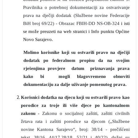
Pravilnika o potrebnoj dokumentaciji za ostvarivanje
prava na dječiji dodatak (Službene novine Federacije
BiH broj 69/22) - Obrazac FBIH-DD NS-OB-324
i isti
se može preuzeti na web stranici i Info punktu Općine
Novo Sarajevo.
Molimo korisnike koji su ostvarili pravo na dječiji
dodatak po federalnom propisu da na svojim
rješenjima provjere datum priznavanja prava
kako bi mogli blagovremeno obnoviti
dokumentaciju za dalje uživanje pomenutog prava.
Korisnici dodatka na djecu koji su ostvarili pravo kao
porodice za troje ili više djece po kantonalnom
zakonu -
Zakonu o socijalnoj zaštiti, zaštiti civilnih
žrtava rata i zaštiti porodice sa djecom („Službene
novine Kantona Sarajevo“, broj: 38/14 - prečišćeni
tekst, 38/16, 44/17,28/18, 52/21 i 40/22), dužni su