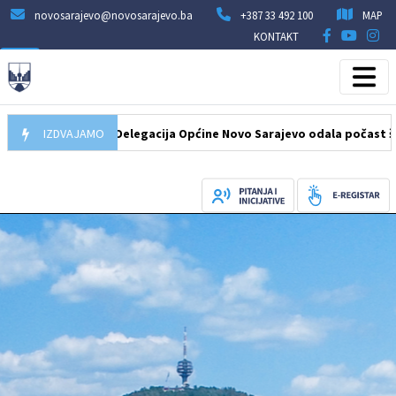
novosarajevo@novosarajevo.ba
+387 33 492 100
MAP
KONTAKT
07.08.2026
IZDVAJAMO
Delegacija Općine Novo Sarajevo odala počast šehidima 