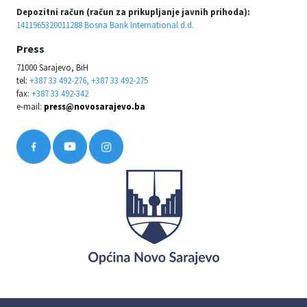
Depozitni račun (račun za prikupljanje javnih prihoda):
1411965320011288 Bosna Bank International d.d.
Press
71000 Sarajevo, BiH
tel:
+387 33 492-276, +387 33 492-275
fax:
+387 33 492-342
e-mail:
press@novosarajevo.ba