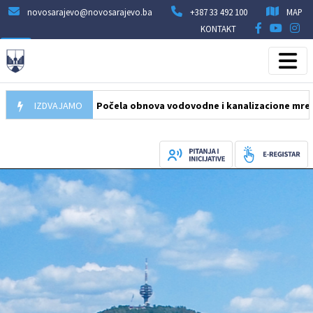
novosarajevo@novosarajevo.ba
+387 33 492 100
MAP
KONTAKT
05.08.2026
IZDVAJAMO
Počela obnova vodovodne i kanalizacione mreže u ulic