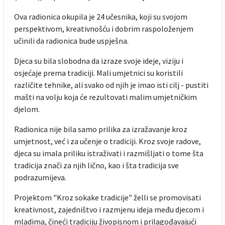
Ova radionica okupila je 24 učesnika, koji su svojom
perspektivom, kreativnošću i dobrim raspoloženjem
učinili da radionica bude uspješna.
Djeca su bila slobodna da izraze svoje ideje, viziju i
osjećaje prema tradiciji. Mali umjetnici su koristili
različite tehnike, ali svako od njih je imao isti cilj - pustiti
mašti na volju koja će rezultovati malim umjetničkim
djelom.
Radionica nije bila samo prilika za izražavanje kroz
umjetnost, već i za učenje o tradiciji. Kroz svoje radove,
djeca su imala priliku istraživati i razmišljati o tome šta
tradicija znači za njih lično, kao i šta tradicija sve
podrazumijeva.
Projektom "Kroz sokake tradicije" želli se promovisati
kreativnost, zajedništvo i razmjenu ideja među djecom i
mladima, čineći tradiciju živopisnom i prilagođavajući