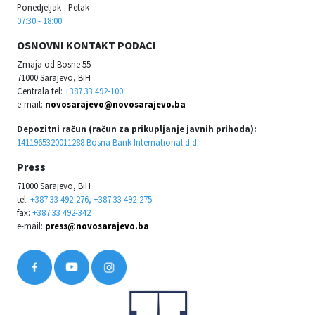
Ponedjeljak - Petak
07:30 - 18:00
OSNOVNI KONTAKT PODACI
Zmaja od Bosne 55
71000 Sarajevo, BiH
Centrala tel:
+387 33 492-100
e-mail:
novosarajevo@novosarajevo.ba
Depozitni račun (račun za prikupljanje javnih prihoda):
1411965320011288 Bosna Bank International d.d.
Press
71000 Sarajevo, BiH
tel:
+387 33 492-276, +387 33 492-275
fax:
+387 33 492-342
e-mail:
press@novosarajevo.ba