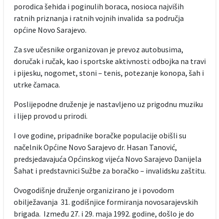
porodica šehida i poginulih boraca, nosioca najviših
ratnih priznanja i ratnih vojnih invalida sa područja
općine Novo Sarajevo.
Za sve učesnike organizovan je prevoz autobusima,
doručak i ručak, kao i sportske aktivnosti: odbojka na travi
i pijesku, nogomet, stoni – tenis, potezanje konopa, šah i
utrke čamaca.
Poslijepodne druženje je nastavljeno uz prigodnu muziku
i lijep provod u prirodi.
I ove godine, pripadnike boračke populacije obišli su
načelnik Općine Novo Sarajevo dr. Hasan Tanović,
predsjedavajuća Općinskog vijeća Novo Sarajevo Danijela
Šahat i predstavnici Sužbe za boračko – invalidsku zaštitu.
Ovogodišnje druženje organizirano je i povodom
obilježavanja 31. godišnjice formiranja novosarajevskih
brigada. Između 27. i 29. maja 1992. godine, došlo je do