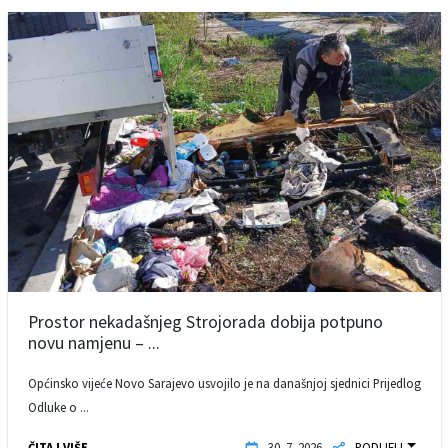
Prostor nekadašnjeg Strojorada dobija potpuno
novu namjenu – ...
Općinsko vijeće Novo Sarajevo usvojilo je na današnjoj sjednici Prijedlog
Odluke o ...
ČITAJ VIŠE
30. 7. 2026.
PODIJELI