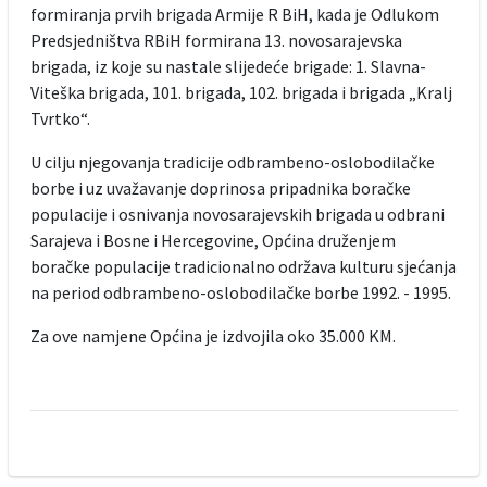
formiranja prvih brigada Armije R BiH, kada je Odlukom
Predsjedništva RBiH formirana 13. novosarajevska
brigada, iz koje su nastale slijedeće brigade: 1. Slavna-
Viteška brigada, 101. brigada, 102. brigada i brigada „Kralj
Tvrtko“.
U cilju njegovanja tradicije odbrambeno-oslobodilačke
borbe i uz uvažavanje doprinosa pripadnika boračke
populacije i osnivanja novosarajevskih brigada u odbrani
Sarajeva i Bosne i Hercegovine, Općina druženjem
boračke populacije tradicionalno održava kulturu sjećanja
na period odbrambeno-oslobodilačke borbe 1992. - 1995.
Za ove namjene Općina je izdvojila oko 35.000 KM.