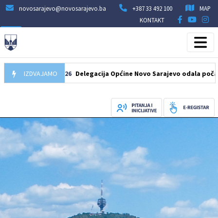
novosarajevo@novosarajevo.ba
+387 33 492 100
MAP
KONTAKT
07.08.2026
IZDVAJAMO
Delegacija Općine Novo Sarajevo odala počast šehid