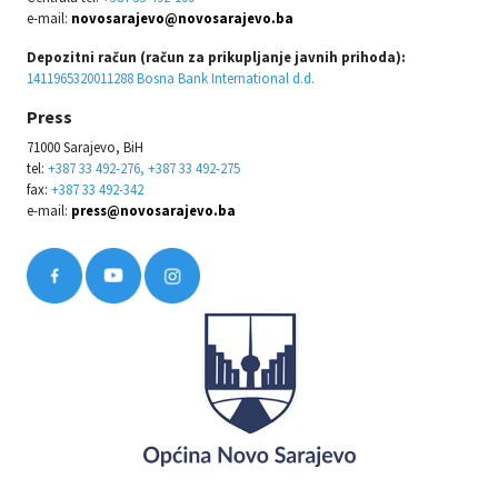
e-mail:
novosarajevo@novosarajevo.ba
Depozitni račun (račun za prikupljanje javnih prihoda):
1411965320011288 Bosna Bank International d.d.
Press
71000 Sarajevo, BiH
tel:
+387 33 492-276, +387 33 492-275
fax:
+387 33 492-342
e-mail:
press@novosarajevo.ba