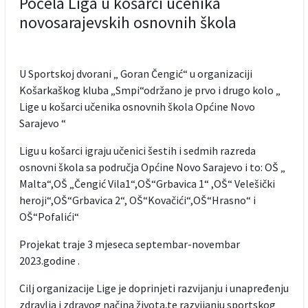
Počela Liga u košarci učenika
novosarajevskih osnovnih škola
U Sportskoj dvorani „ Goran Čengić“ u organizaciji
Košarkaškog kluba „Smpi“održano je prvo i drugo kolo „
Lige u košarci učenika osnovnih škola Općine Novo
Sarajevo “
Ligu u košarci igraju učenici šestih i sedmih razreda
osnovni škola sa područja Općine Novo Sarajevo i to: OŠ „
Malta“,OŠ „Čengić Vila1“,OŠ“Grbavica 1“ ,OŠ“ Velešički
heroji“,OŠ“Grbavica 2“, OŠ“Kovačići“,OŠ“Hrasno“ i
OŠ“Pofalići“
Projekat traje 3 mjeseca septembar-novembar
2023.godine .
Cilj organizacije Lige je doprinjeti razvijanju i unapređenju
zdravlja i zdravog načina života,te razvijanju sportskog