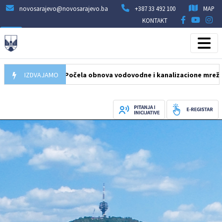
novosarajevo@novosarajevo.ba
+387 33 492 100
MAP
KONTAKT
05.08.2026
IZDVAJAMO
Počela obnova vodovodne i kanalizacione mreže u ulici