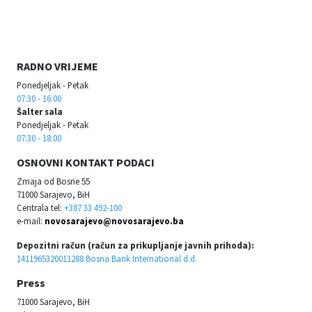
RADNO VRIJEME
Ponedjeljak - Petak
07:30 - 16:00
Šalter sala
Ponedjeljak - Petak
07:30 - 18:00
OSNOVNI KONTAKT PODACI
Zmaja od Bosne 55
71000 Sarajevo, BiH
Centrala tel:
+387 33 492-100
e-mail:
novosarajevo@novosarajevo.ba
Depozitni račun (račun za prikupljanje javnih prihoda):
1411965320011288 Bosna Bank International d.d.
Press
71000 Sarajevo, BiH