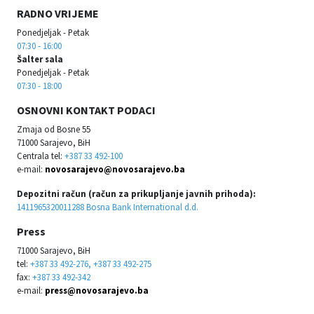
RADNO VRIJEME
Ponedjeljak - Petak
07:30 - 16:00
Šalter sala
Ponedjeljak - Petak
07:30 - 18:00
OSNOVNI KONTAKT PODACI
Zmaja od Bosne 55
71000 Sarajevo, BiH
Centrala tel:
+387 33 492-100
e-mail:
novosarajevo@novosarajevo.ba
Depozitni račun (račun za prikupljanje javnih prihoda):
1411965320011288 Bosna Bank International d.d.
Press
71000 Sarajevo, BiH
tel:
+387 33 492-276, +387 33 492-275
fax:
+387 33 492-342
e-mail:
press@novosarajevo.ba