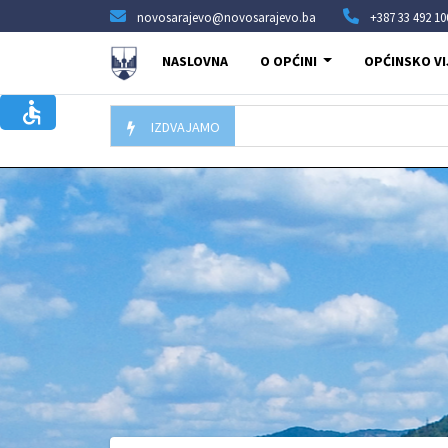
novosarajevo@novosarajevo.ba
+387 33 492 10
NASLOVNA
O OPĆINI
OPĆINSKO VI
IZDVAJAMO