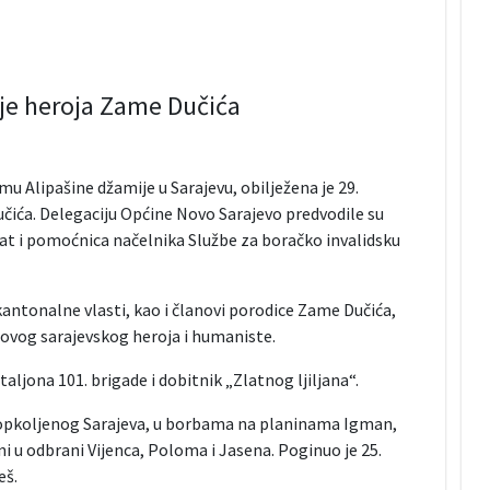
ije heroja Zame Dučića
u Alipašine džamije u Sarajevu, obilježena je 29.
čića. Delegaciju Općine Novo Sarajevo predvodile su
at i pomoćnica načelnika Službe za boračko invalidsku
kantonalne vlasti, kao i članovi porodice Zame Dučića,
jela ovog sarajevskog heroja i humaniste.
jona 101. brigade i dobitnik „Zlatnog ljiljana“.
 opkoljenog Sarajeva, u borbama na planinama Igman,
ni u odbrani Vijenca, Poloma i Jasena. Poginuo je 25.
eš.