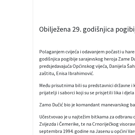
Obilježena 29. godišnjica pogib
Polaganjem cvijeća i odavanjem počasti u harem
godišnjica pogibije sarajevskog heroja Zame Du
predsjedavajuća Općinskog vijeća, Danijela Šah
zaštitu, Enisa Ibrahimović.
Među prisutnima bili su predstavnici državne i 
prijatelji i saborci koji su se prisjetili lika i d
Zamo Dučić bio je komandant manevarskog batal
Učestvovao je u najtežim bitkama za odbranu
Zvijezda i Čemerike, te na Crnoriječkog visorav
septembra 1994. godine na Jasenu u općini Var