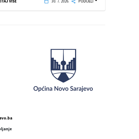
ITAJ VIŠE
30. 7. 2026.
PODIJELI
evo.ba
pljanje