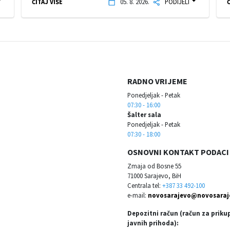
ČITAJ VIŠE
05. 8. 2026.
PODIJELI
Č
RADNO VRIJEME
Ponedjeljak - Petak
07:30 - 16:00
Šalter sala
Ponedjeljak - Petak
07:30 - 18:00
OSNOVNI KONTAKT PODACI
Zmaja od Bosne 55
71000 Sarajevo, BiH
Centrala tel:
+387 33 492-100
e-mail:
novosarajevo@novosaraj
Depozitni račun (račun za priku
javnih prihoda):