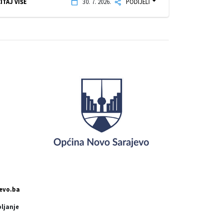
ITAJ VIŠE
30. 7. 2026.
PODIJELI
evo.ba
pljanje