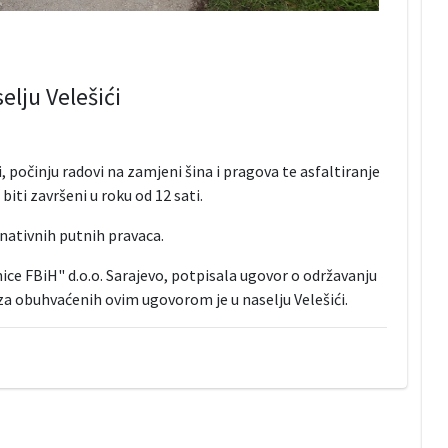
lju Velešići
, počinju radovi na zamjeni šina i pragova te asfaltiranje
biti završeni u roku od 12 sati.
rnativnih putnih pravaca.
ce FBiH" d.o.o. Sarajevo, potpisala ugovor o održavanju
aza obuhvaćenih ovim ugovorom je u naselju Velešići.