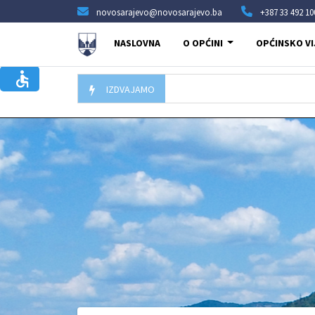
novosarajevo@novosarajevo.ba
+387 33 492 10
NASLOVNA
O OPĆINI
OPĆINSKO VI
IZDVAJAMO