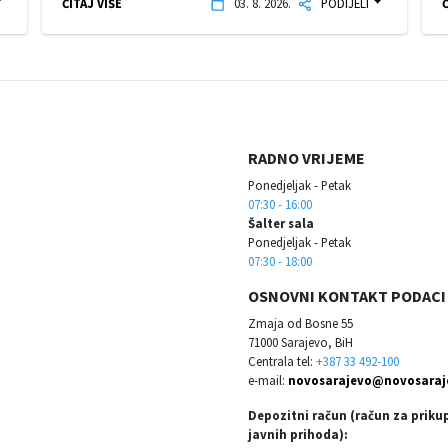
ČITAJ VIŠE
03. 8. 2026.
PODIJELI
Č
RADNO VRIJEME
Ponedjeljak - Petak
07:30 - 16:00
Šalter sala
Ponedjeljak - Petak
07:30 - 18:00
OSNOVNI KONTAKT PODACI
Zmaja od Bosne 55
71000 Sarajevo, BiH
Centrala tel:
+387 33 492-100
e-mail:
novosarajevo@novosaraj
Depozitni račun (račun za priku
javnih prihoda):