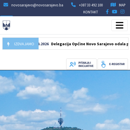
novosarajevo@novosarajevo.ba
+387 33 492 100
MAP
KONTAKT
IZDVAJAMO
07.08.2026
Delegacija Općine Novo Sarajevo odala počast š