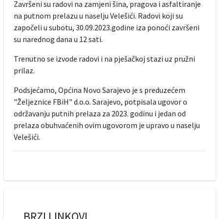
Završeni su radovi na zamjeni šina, pragova i asfaltiranje
na putnom prelazu u naselju Velešići. Radovi koji su
započeli u subotu, 30.09.2023.godine iza ponoći završeni
su narednog dana u 12 sati.
Trenutno se izvode radovi i na pješačkoj stazi uz pružni
prilaz.
Podsjećamo, Općina Novo Sarajevo je s preduzećem
"Željeznice FBiH" d.o.o. Sarajevo, potpisala ugovor o
održavanju putnih prelaza za 2023. godinu i jedan od
prelaza obuhvaćenih ovim ugovorom je upravo u naselju
Velešići.
BRZI LINKOVI