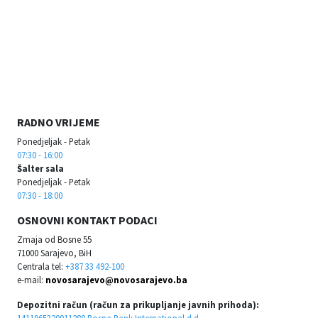
RADNO VRIJEME
Ponedjeljak - Petak
07:30 - 16:00
Šalter sala
Ponedjeljak - Petak
07:30 - 18:00
OSNOVNI KONTAKT PODACI
Zmaja od Bosne 55
71000 Sarajevo, BiH
Centrala tel:
+387 33 492-100
e-mail:
novosarajevo@novosarajevo.ba
Depozitni račun (račun za prikupljanje javnih prihoda):