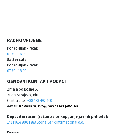
RADNO VRIJEME
Ponedjeljak - Petak
07:30 - 16:00
Šalter sala
Ponedjeljak - Petak
07:30 - 18:00
OSNOVNI KONTAKT PODACI
Zmaja od Bosne 55
71000 Sarajevo, BiH
Centrala tel:
+387 33 492-100
e-mail:
novosarajevo@novosarajevo.ba
Depozitni račun (račun za prikupljanje javnih prihoda):
1411965320011288 Bosna Bank International d.d.
Press