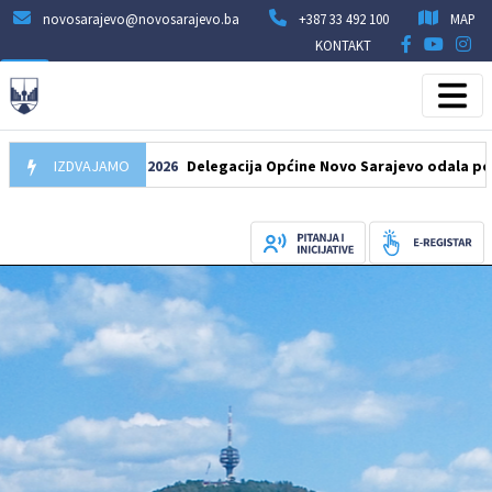
novosarajevo@novosarajevo.ba
+387 33 492 100
MAP
KONTAKT
IZDVAJAMO
07.08.2026
Delegacija Općine Novo Sarajevo odala počast še