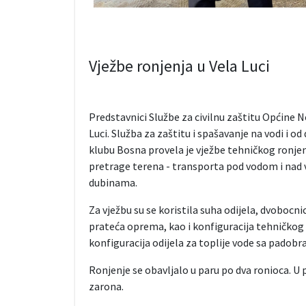
Vježbe ronjenja u Vela Luci
Predstavnici Službe za civilnu zaštitu Općine N
Luci. Služba za zaštitu i spašavanje na vodi i 
klubu Bosna provela je vježbe tehničkog ronje
pretrage terena - transporta pod vodom i nad 
dubinama.
Za vježbu su se koristila suha odijela, dvobocni
prateća oprema, kao i konfiguracija tehničkog 
konfiguracija odijela za toplije vode sa padob
Ronjenje se obavljalo u paru po dva ronioca. U p
zarona.