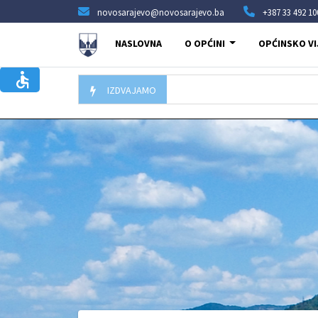
novosarajevo@novosarajevo.ba
+387 33 492 10
NASLOVNA
O OPĆINI
OPĆINSKO VI
IZDVAJAMO