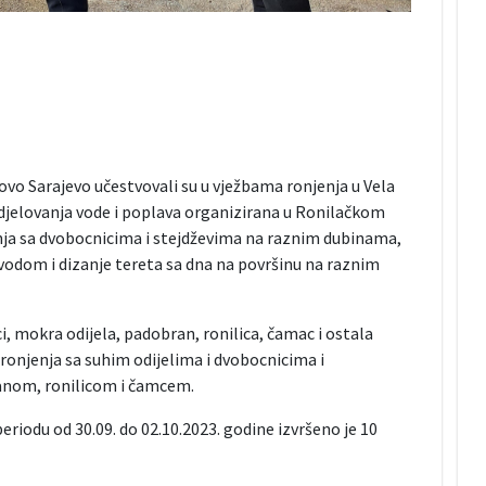
ovo Sarajevo učestvovali su u vježbama ronjenja u Vela
od djelovanja vode i poplava organizirana u Ronilačkom
nja sa dvobocnicima i stejdževima na raznim dubinama,
vodom i dizanje tereta sa dna na površinu na raznim
ci, mokra odijela, padobran, ronilica, čamac i ostala
ronjenja sa suhim odijelima i dvobocnicima i
ranom, ronilicom i čamcem.
eriodu od 30.09. do 02.10.2023. godine izvršeno je 10