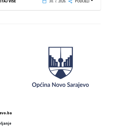
ITAJ VIŠE
30. 7. 2026.
PODIJELI
evo.ba
pljanje