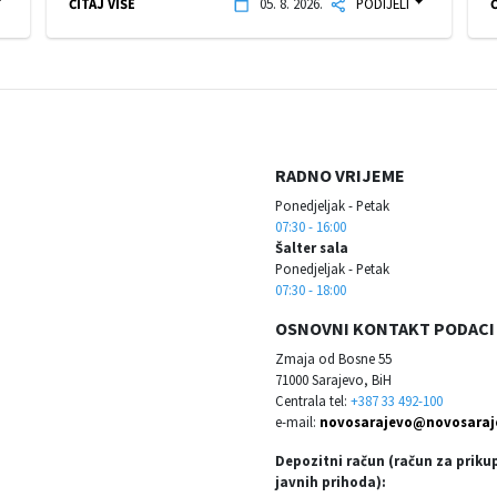
ČITAJ VIŠE
05. 8. 2026.
PODIJELI
Č
RADNO VRIJEME
Ponedjeljak - Petak
07:30 - 16:00
Šalter sala
Ponedjeljak - Petak
07:30 - 18:00
OSNOVNI KONTAKT PODACI
Zmaja od Bosne 55
71000 Sarajevo, BiH
Centrala tel:
+387 33 492-100
e-mail:
novosarajevo@novosaraj
Depozitni račun (račun za priku
javnih prihoda):