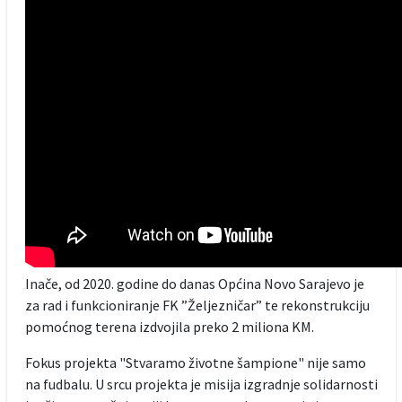
Inače, od 2020. godine do danas Općina Novo Sarajevo je
za rad i funkcioniranje FK ”Željezničar” te rekonstrukciju
pomoćnog terena izdvojila preko 2 miliona KM.
Fokus projekta "Stvaramo životne šampione" nije samo
na fudbalu. U srcu projekta je misija izgradnje solidarnosti