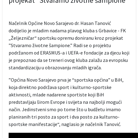
projekat ”Stvaramo životne šampione”
Načelnik Općine Novo Sarajevo dr. Hasan Tanović
dodijelio je mladim nadama plavog kluba s Grbavice - FK
„Željezničar“ sportsku opremu doniranu kroz projekat
”Stvaramo životne šampione.” Radi se o projektu
podržanom od ERASMUS-a i UEFA-e fondacije za djecu koji
je prepoznao da se treneri ovog kluba zalažu za evropsku
standardizaciju u obrazovanju mladih igrača.
”Općina Novo Sarajevo prva je “sportska općina” u BiH,
koja direktno podržava sport i kulturno-sportske
aktivnosti, mlade nadarene sportiste koji BiH
predstavljaju širom Evrope i svijeta na najbolji mogući
način. Jedinstveni smo po tome što u budžetu imamo
planiranih tri posto za sport i dva posto za kulturno-
sportske manifestacije“, naglasio je načelnik Tanović.