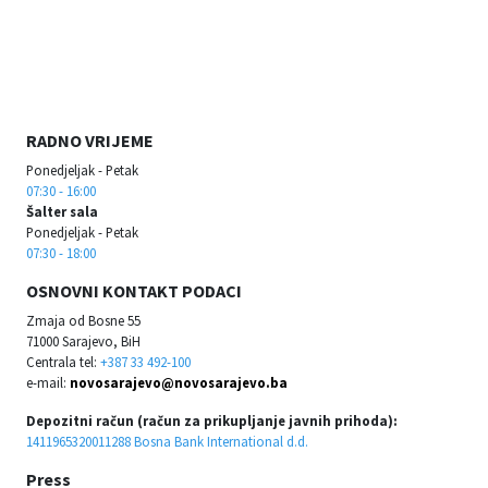
RADNO VRIJEME
Ponedjeljak - Petak
07:30 - 16:00
Šalter sala
Ponedjeljak - Petak
07:30 - 18:00
OSNOVNI KONTAKT PODACI
Zmaja od Bosne 55
71000 Sarajevo, BiH
Centrala tel:
+387 33 492-100
e-mail:
novosarajevo@novosarajevo.ba
Depozitni račun (račun za prikupljanje javnih prihoda):
1411965320011288 Bosna Bank International d.d.
Press