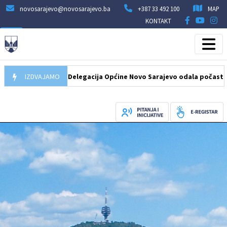
novosarajevo@novosarajevo.ba
+387 33 492 100
MAP
KONTAKT
07.08.2026
IZDVAJAMO
Delegacija Općine Novo Sarajevo odala počast šehidima 