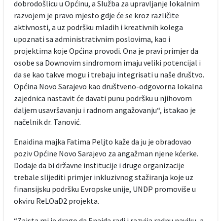
dobrodošlicu u Općinu, a Služba za upravljanje lokalnim
razvojem je pravo mjesto gdje će se kroz različite
aktivnosti, a uz podršku mladih i kreativnih kolega
upoznati sa administrativnim poslovima, kao i
projektima koje Općina provodi. Ona je pravi primjer da
osobe sa Downovim sindromom imaju veliki potencijal i
da se kao takve mogu i trebaju integrisati u naše društvo.
Općina Novo Sarajevo kao društveno-odgovorna lokalna
zajednica nastavit će davati punu podršku u njihovom
daljem usavršavanju i radnom angažovanju“, istakao je
načelnik dr. Tanović.
Enaidina majka Fatima Peljto kaže da ju je obradovao
poziv Općine Novo Sarajevo za angažman njene kćerke.
Dodaje da bi državne institucije i druge organizacije
trebale slijediti primjer inkluzivnog stažiranja koje uz
finansijsku podršku Evropske unije, UNDP promoviše u
okviru ReLOaD2 projekta.
“Zaista mi je drago da Enaida radi i razvija radnu naviku, a