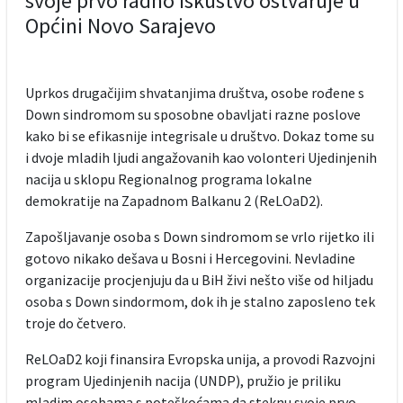
svoje prvo radno iskustvo ostvaruje u
Općini Novo Sarajevo
Uprkos drugačijim shvatanjima društva, osobe rođene s
Down sindromom su sposobne obavljati razne poslove
kako bi se efikasnije integrisale u društvo. Dokaz tome su
i dvoje mladih ljudi angažovanih kao volonteri Ujedinjenih
nacija u sklopu Regionalnog programa lokalne
demokratije na Zapadnom Balkanu 2 (ReLOaD2).
Zapošljavanje osoba s Down sindromom se vrlo rijetko ili
gotovo nikako dešava u Bosni i Hercegovini. Nevladine
organizacije procjenjuju da u BiH živi nešto više od hiljadu
osoba s Down sindormom, dok ih je stalno zaposleno tek
troje do četvero.
ReLOaD2 koji finansira Evropska unija, a provodi Razvojni
program Ujedinjenih nacija (UNDP), pružio je priliku
mladim osobama s poteškoćama da steknu svoje prvo