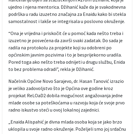
ujedno i njena mentorica. Džihanić kaže da je svakodnevna
podrška u radu izuzetno značajna za Enaidu kako bi stekla
samostalnost i lakše se integrisala u poslovno okruženje.
“Ona je vrijedna i priskočit će u pomoć kada nešto treba i
izuzetno je posvećena da završi svaki zadatak. Do sada je
radila na protokolu za projekte koji su odobreni po
općinskim javnim pozivima i to je besprijekorno uradila.
Pored toga ako nešto treba odnijeti u drugu službu, Enida
to bez problema odradi”, rekla je Džihanić.
Načelnik Općine Novo Sarajevo, dr. Hasan Tanović izrazio
je veliko zadovoljstvo što je Općina ove godine kroz
projekat ReLOaD2 dobila mogućnost angažovanja jedne
mlade osobe sa poteškoćama u razvoju koja će svoje prvo
radno iskustvo steći u ovoj lokalnoj zajednici.
„Enaida Alispahić je divna mlada osoba koja se jako brzo
uklopila u svoje radno okruženje. Poželjeli smo joj srdačnu