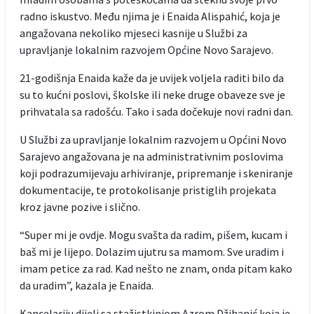
radno iskustvo. Među njima je i Enaida Alispahić, koja je
angažovana nekoliko mjeseci kasnije u Službi za
upravljanje lokalnim razvojem Općine Novo Sarajevo.
21-godišnja Enaida kaže da je uvijek voljela raditi bilo da
su to kućni poslovi, školske ili neke druge obaveze sve je
prihvatala sa radošću. Tako i sada dočekuje novi radni dan.
U Službi za upravljanje lokalnim razvojem u Općini Novo
Sarajevo angažovana je na administrativnim poslovima
koji podrazumijevaju arhiviranje, pripremanje i skeniranje
dokumentacije, te protokolisanje pristiglih projekata
kroz javne pozive i slično.
“Super mi je ovdje. Mogu svašta da radim, pišem, kucam i
baš mi je lijepo. Dolazim ujutru sa mamom. Sve uradim i
imam petice za rad. Kad nešto ne znam, onda pitam kako
da uradim”, kazala je Enaida.
Kancelariju dijeli sa stažistkinjom Azrom Džihanić koja je