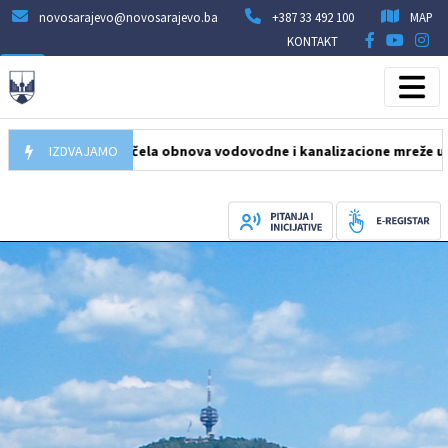
novosarajevo@novosarajevo.ba
+387 33 492 100
MAP
KONTAKT
05.08.2026
IZDVAJAMO
Počela obnova vodovodne i kanalizacione mreže u ulici H