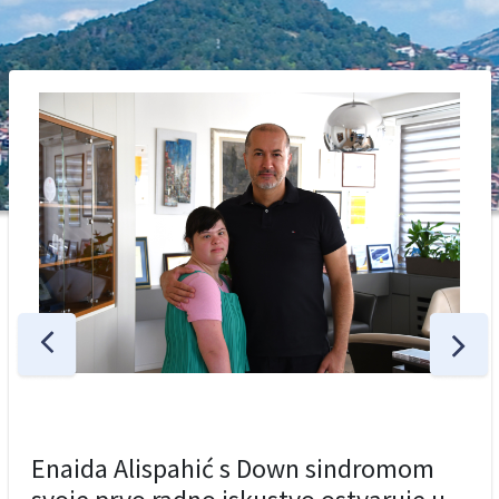
Enaida Alispahić s Down sindromom