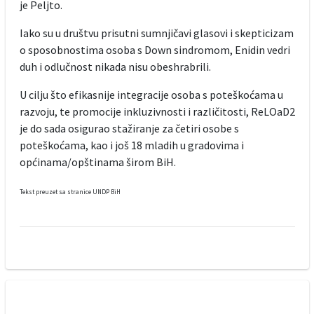
je Peljto.
Iako su u društvu prisutni sumnjičavi glasovi i skepticizam
o sposobnostima osoba s Down sindromom, Enidin vedri
duh i odlučnost nikada nisu obeshrabrili.
U cilju što efikasnije integracije osoba s poteškoćama u
razvoju, te promocije inkluzivnosti i različitosti, ReLOaD2
je do sada osigurao stažiranje za četiri osobe s
poteškoćama, kao i još 18 mladih u gradovima i
općinama/opštinama širom BiH.
Tekst preuzet sa stranice UNDP BiH