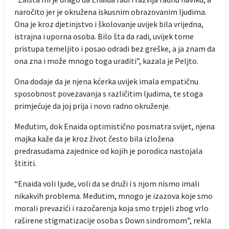
naročito jer je okružena iskusnim obrazovanim ljudima.
Ona je kroz djetinjstvo i školovanje uvijek bila vrijedna,
istrajna i uporna osoba. Bilo šta da radi, uvijek tome
pristupa temeljito i posao odradi bez greške, a ja znam da
ona zna i može mnogo toga uraditi”, kazala je Peljto.
Ona dodaje da je njena kćerka uvijek imala empatičnu
sposobnost povezavanja s različitim ljudima, te stoga
primjećuje da joj prija i novo radno okruženje.
Međutim, dok Enaida optimistično posmatra svijet, njena
majka kaže da je kroz život često bila izložena
predrasudama zajednice od kojih je porodica nastojala
štititi.
“Enaida voli ljude, voli da se druži i s njom nismo imali
nikakvih problema. Međutim, mnogo je izazova koje smo
morali prevazići i razočarenja koja smo trpjeli zbog vrlo
raširene stigmatizacije osoba s Down sindromom”, rekla