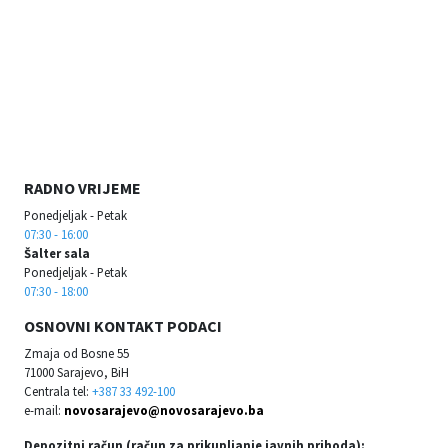
RADNO VRIJEME
Ponedjeljak - Petak
07:30 - 16:00
Šalter sala
Ponedjeljak - Petak
07:30 - 18:00
OSNOVNI KONTAKT PODACI
Zmaja od Bosne 55
71000 Sarajevo, BiH
Centrala tel:
+387 33 492-100
e-mail:
novosarajevo@novosarajevo.ba
Depozitni račun (račun za prikupljanje javnih prihoda):