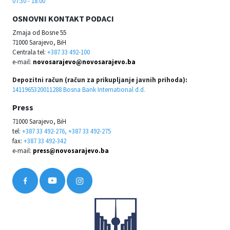
07:30 - 18:00
OSNOVNI KONTAKT PODACI
Zmaja od Bosne 55
71000 Sarajevo, BiH
Centrala tel:
+387 33 492-100
e-mail:
novosarajevo@novosarajevo.ba
Depozitni račun (račun za prikupljanje javnih prihoda):
1411965320011288 Bosna Bank International d.d.
Press
71000 Sarajevo, BiH
tel:
+387 33 492-276, +387 33 492-275
fax:
+387 33 492-342
e-mail:
press@novosarajevo.ba