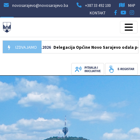
novosarajevo@novosarajevo.ba
+387 33 492 100
MAP
KONTAKT
IZDVAJAMO
07.08.2026
Delegacija Općine Novo Sarajevo odala počast še