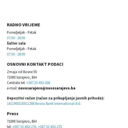
RADNO VRIJEME
Ponedjeljak - Petak
07:30 - 16:00
Šalter sala
Ponedjeljak - Petak
07:30 - 18:00
OSNOVNI KONTAKT PODACI
Zmaja od Bosne 55
71000 Sarajevo, BiH
Centrala tel:
+387 33 492-100
e-mail:
novosarajevo@novosarajevo.ba
Depozitni račun (račun za prikupljanje javnih prihoda):
1411965320011288 Bosna Bank International d.d.
Press
71000 Sarajevo, BiH
tel:
+387 33 492-276, +387 33 492-275