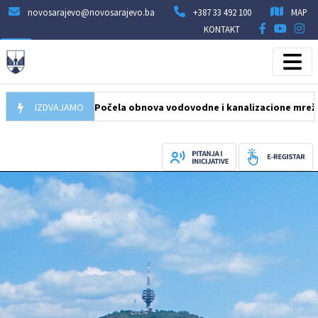
novosarajevo@novosarajevo.ba
+387 33 492 100
MAP
KONTAKT
05.08.2026
IZDVAJAMO
Počela obnova vodovodne i kanalizacione mreže u ulici