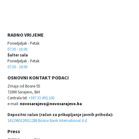
RADNO VRIJEME
Ponedjeljak - Petak
07:30 - 16:00
Šalter sala
Ponedjeljak - Petak
07:30 - 18:00
OSNOVNI KONTAKT PODACI
Zmaja od Bosne 55
71000 Sarajevo, BiH
Centrala tel:
+387 33 492-100
e-mail:
novosarajevo@novosarajevo.ba
Depozitni račun (račun za prikupljanje javnih prihoda):
1411965320011288 Bosna Bank International d.d.
Press