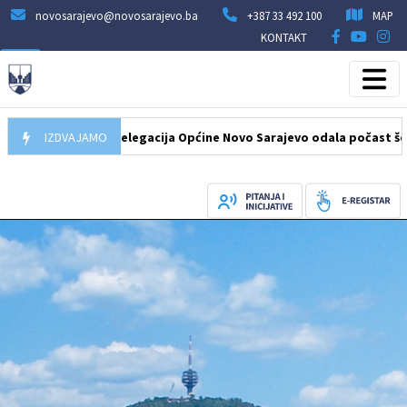
novosarajevo@novosarajevo.ba
+387 33 492 100
MAP
KONTAKT
07.08.2026
IZDVAJAMO
Delegacija Općine Novo Sarajevo odala počast šehidima 