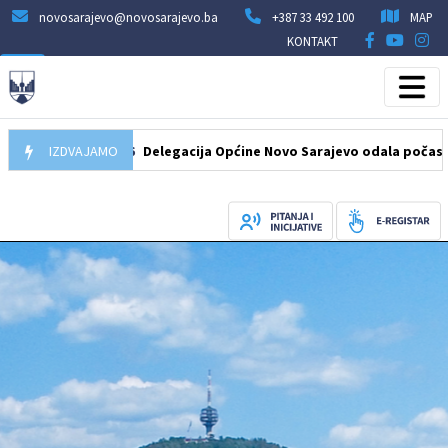
novosarajevo@novosarajevo.ba
+387 33 492 100
MAP
KONTAKT
07.08.2026
IZDVAJAMO
Delegacija Općine Novo Sarajevo odala počast šehidima