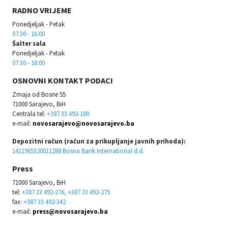
RADNO VRIJEME
Ponedjeljak - Petak
07:30 - 16:00
Šalter sala
Ponedjeljak - Petak
07:30 - 18:00
OSNOVNI KONTAKT PODACI
Zmaja od Bosne 55
71000 Sarajevo, BiH
Centrala tel:
+387 33 492-100
e-mail:
novosarajevo@novosarajevo.ba
Depozitni račun (račun za prikupljanje javnih prihoda):
1411965320011288 Bosna Bank International d.d.
Press
71000 Sarajevo, BiH
tel:
+387 33 492-276, +387 33 492-275
fax:
+387 33 492-342
e-mail:
press@novosarajevo.ba