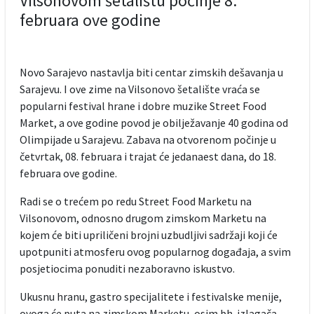
Vilsonovom šetalištu počinje 8.
februara ove godine
Novo Sarajevo nastavlja biti centar zimskih dešavanja u
Sarajevu. I ove zime na Vilsonovo šetalište vraća se
popularni festival hrane i dobre muzike Street Food
Market, a ove godine povod je obilježavanje 40 godina od
Olimpijade u Sarajevu. Zabava na otvorenom počinje u
četvrtak, 08. februara i trajat će jedanaest dana, do 18.
februara ove godine.
Radi se o trećem po redu Street Food Marketu na
Vilsonovom, odnosno drugom zimskom Marketu na
kojem će biti upriličeni brojni uzbudljivi sadržaji koji će
upotpuniti atmosferu ovog popularnog događaja, a svim
posjetiocima ponuditi nezaboravno iskustvo.
Ukusnu hranu, gastro specijalitete i festivalske menije,
ovoga će puta na zimskom Marketu, osim bh. izlagača