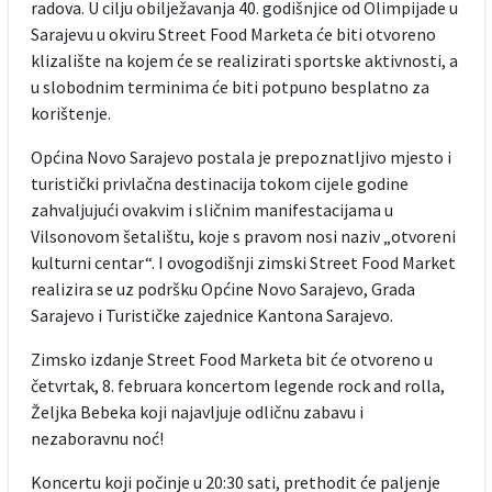
radova. U cilju obilježavanja 40. godišnjice od Olimpijade u
Sarajevu u okviru Street Food Marketa će biti otvoreno
klizalište na kojem će se realizirati sportske aktivnosti, a
u slobodnim terminima će biti potpuno besplatno za
korištenje.
Općina Novo Sarajevo postala je prepoznatljivo mjesto i
turistički privlačna destinacija tokom cijele godine
zahvaljujući ovakvim i sličnim manifestacijama u
Vilsonovom šetalištu, koje s pravom nosi naziv „otvoreni
kulturni centar“. I ovogodišnji zimski Street Food Market
realizira se uz podršku Općine Novo Sarajevo, Grada
Sarajevo i Turističke zajednice Kantona Sarajevo.
Zimsko izdanje Street Food Marketa bit će otvoreno u
četvrtak, 8. februara koncertom legende rock and rolla,
Željka Bebeka koji najavljuje odličnu zabavu i
nezaboravnu noć!
Koncertu koji počinje u 20:30 sati, prethodit će paljenje