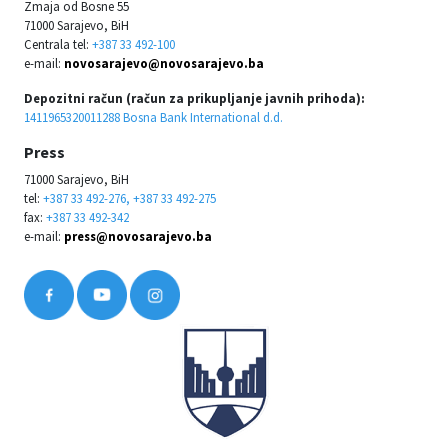
Zmaja od Bosne 55
71000 Sarajevo, BiH
Centrala tel:
+387 33 492-100
e-mail:
novosarajevo@novosarajevo.ba
Depozitni račun (račun za prikupljanje javnih prihoda):
1411965320011288 Bosna Bank International d.d.
Press
71000 Sarajevo, BiH
tel:
+387 33 492-276, +387 33 492-275
fax:
+387 33 492-342
e-mail:
press@novosarajevo.ba