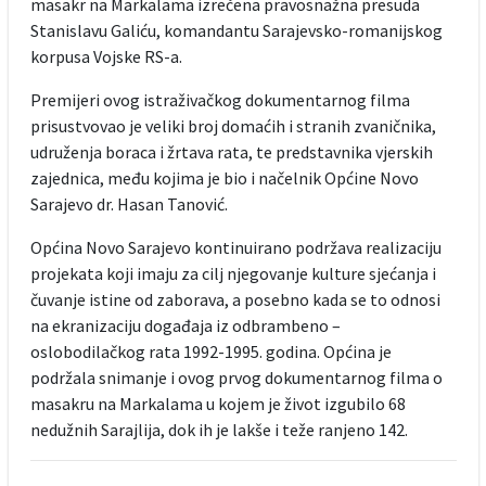
masakr na Markalama izrečena pravosnažna presuda
Stanislavu Galiću, komandantu Sarajevsko-romanijskog
korpusa Vojske RS-a.
Premijeri ovog istraživačkog dokumentarnog filma
prisustvovao je veliki broj domaćih i stranih zvaničnika,
udruženja boraca i žrtava rata, te predstavnika vjerskih
zajednica, među kojima je bio i načelnik Općine Novo
Sarajevo dr. Hasan Tanović.
Općina Novo Sarajevo kontinuirano podržava realizaciju
projekata koji imaju za cilj njegovanje kulture sjećanja i
čuvanje istine od zaborava, a posebno kada se to odnosi
na ekranizaciju događaja iz odbrambeno –
oslobodilačkog rata 1992-1995. godina. Općina je
podržala snimanje i ovog prvog dokumentarnog filma o
masakru na Markalama u kojem je život izgubilo 68
nedužnih Sarajlija, dok ih je lakše i teže ranjeno 142.