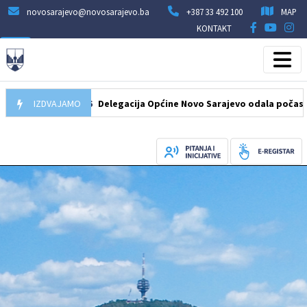
novosarajevo@novosarajevo.ba
+387 33 492 100
MAP
KONTAKT
07.08.2026
IZDVAJAMO
Delegacija Općine Novo Sarajevo odala počast šehidim