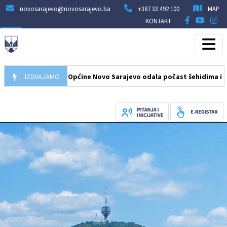
novosarajevo@novosarajevo.ba
+387 33 492 100
MAP
KONTAKT
6
Delegacija Općine Novo Sarajevo odala počast šehidima i poginul
IZDVAJAMO