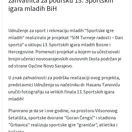
zahvalnica za podršku 13. Sportskih
igara mladih BiH
Udruženje za sport i rekreaciju mladih “Sportske igre
mladih“ realiziralo je projekat “SIM Turneje radosti – Dan
sporta“ u sklopu 13. Sportskih igara mladih Bosne i
Hercegovine. Pomenuti projekat u kojem su učestvovali
brojni učenici novosarajevskih osnovnih škola podržan je
od strane Općine Novo Sarajevo.
U znak zahvalnosti za podršku realizaciji ovog projekta,
predstavnici Udruženja su načelniku dr. Hasanu Tanoviću
uručili fotografiju sa velikih finala 13. Sportskih igara
mladih!
Planirano je da se i ove godine, na prostoru Vilsonovog
šetališta, sportske dvorane "Goran Čengić" i stadiona
"Grbavica" realizuju sportske igre "graničar", atletika i
košarka...