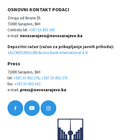
OSNOVNI KONTAKT PODACI
Zmaja od Bosne 55
71000 Sarajevo, BiH
Centrala tel:
+387 33 492-100
e-mail:
novosarajevo@novosarajevo.ba
Depozitni račun (račun za prikupljanje javnih prihoda):
1411965320011288 Bosna Bank International d.d.
Press
71000 Sarajevo, BiH
tel:
+387 33 492-276, +387 33 492-275
fax:
+387 33 492-342
e-mail:
press@novosarajevo.ba