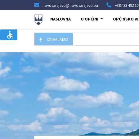
novosarajevo@novosarajevo.ba
+387 33 492 10
NASLOVNA
O OPĆINI
OPĆINSKO VI
IZDVAJAMO