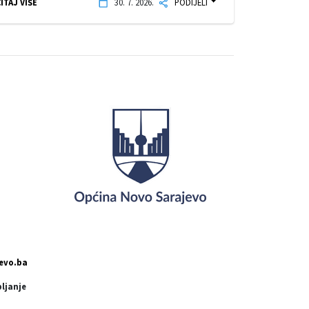
ITAJ VIŠE
30. 7. 2026.
PODIJELI
evo.ba
pljanje