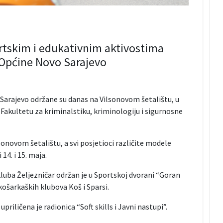
ortskim i edukativnim aktivostima
 Općine Novo Sarajevo
arajevo održane su danas na Vilsonovom šetalištu, u
i Fakultetu za kriminalstiku, kriminologiju i sigurnosne
sonovom šetalištu, a svi posjetioci različite modele
14. i 15. maja.
 kluba Željezničar održan je u Sportskoj dvorani “Goran
košarkaških klubova Koš i Sparsi.
upriličena je radionica “Soft skills i Javni nastupi”.