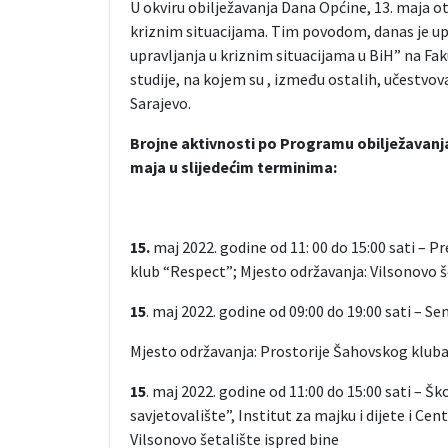
U okviru obilježavanja Dana Općine, 13. maja o
kriznim situacijama. Tim povodom, danas je upr
upravljanja u kriznim situacijama u BiH” na Fak
studije, na kojem su , između ostalih, učestvova
Sarajevo.
Brojne aktivnosti po Programu obilježavanja 1
maja u slijedećim terminima:
15.
maj 2022. godine od 11: 00 do 15:00 sati – P
klub “Respect”; Mjesto održavanja: Vilsonovo 
15
. maj 2022. godine od 09:00 do 19:00 sati – Se
Mjesto održavanja: Prostorije Šahovskog kluba 
15
. maj 2022. godine od 11:00 do 15:00 sati – Šk
savjetovalište”, Institut za majku i dijete i Ce
Vilsonovo šetalište ispred bine