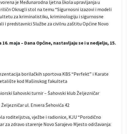
tvorena je Međunarodna ljetna škola upravljanja u
iličn Okrugli stol na temu “Sigurnosni izazovi i modeli
ultetu za kriminalistiku, kriminologiju i sigurnosne
li i predstavnici Službe za civilnu zaštitu Općine Novo
6. maja – Dana Općine, nastavljaju se i u nedjelju, 15.
rezentacija borilačkih sportova KBS “Perfekt” i Karate
šetalište kod Mašinskog fakulteta
niorski šahovski turnir – Šahovski klub Željezničar
Željezničar ul. Envera Šehovića 42
ola roditeljstva, vježbe i radionice, KJU “Porodično
ntar za zdravo starenje Novo Sarajevo Mjesto održavanja: