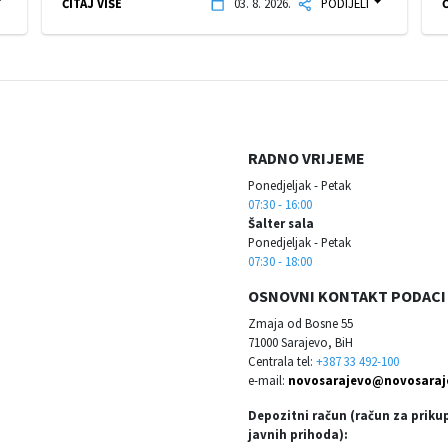
ČITAJ VIŠE
03. 8. 2026.
PODIJELI
Č
RADNO VRIJEME
Ponedjeljak - Petak
07:30 - 16:00
Šalter sala
Ponedjeljak - Petak
07:30 - 18:00
OSNOVNI KONTAKT PODACI
Zmaja od Bosne 55
71000 Sarajevo, BiH
Centrala tel:
+387 33 492-100
e-mail:
novosarajevo@novosaraj
Depozitni račun (račun za priku
javnih prihoda):