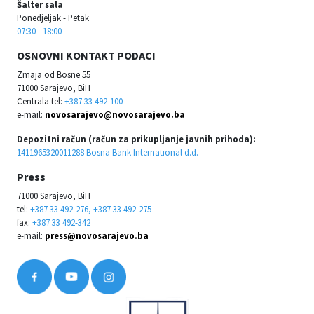
Šalter sala
Ponedjeljak - Petak
07:30 - 18:00
OSNOVNI KONTAKT PODACI
Zmaja od Bosne 55
71000 Sarajevo, BiH
Centrala tel:
+387 33 492-100
e-mail:
novosarajevo@novosarajevo.ba
Depozitni račun (račun za prikupljanje javnih prihoda):
1411965320011288 Bosna Bank International d.d.
Press
71000 Sarajevo, BiH
tel:
+387 33 492-276, +387 33 492-275
fax:
+387 33 492-342
e-mail:
press@novosarajevo.ba