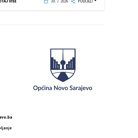
ITAJ VIŠE
30. 7. 2026.
PODIJELI
evo.ba
pljanje