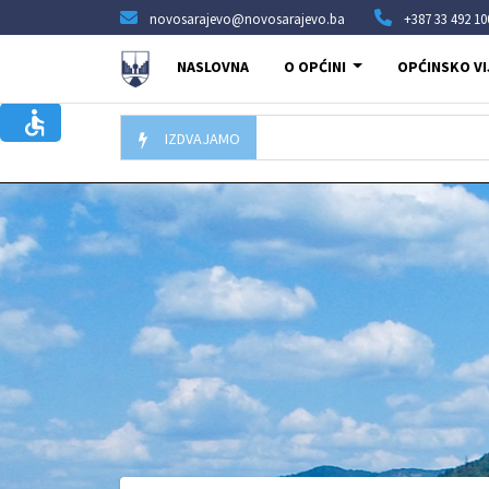
novosarajevo@novosarajevo.ba
+387 33 492 10
NASLOVNA
O OPĆINI
OPĆINSKO VI
IZDVAJAMO