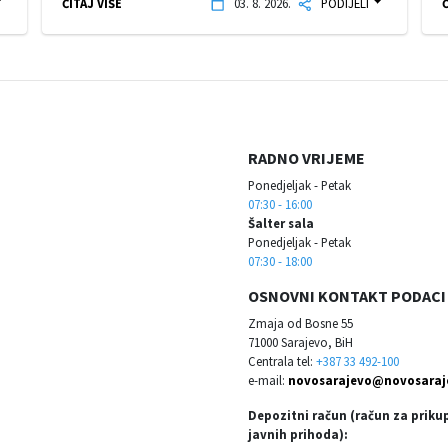
ČITAJ VIŠE
03. 8. 2026.
PODIJELI
Č
RADNO VRIJEME
Ponedjeljak - Petak
07:30 - 16:00
Šalter sala
Ponedjeljak - Petak
07:30 - 18:00
OSNOVNI KONTAKT PODACI
Zmaja od Bosne 55
71000 Sarajevo, BiH
Centrala tel:
+387 33 492-100
e-mail:
novosarajevo@novosaraj
Depozitni račun (račun za priku
javnih prihoda):