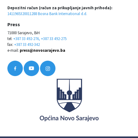
Depozitni račun (račun za prikupljanje javnih prihoda):
1411965320011288 Bosna Bank International d.d.
Press
71000 Sarajevo, BiH
tel:
+387 33 492-276, +387 33 492-275
fax:
+387 33 492-342
e-mail:
press@novosarajevo.ba