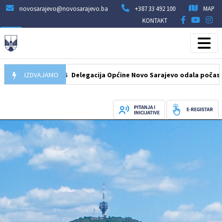
novosarajevo@novosarajevo.ba
+387 33 492 100
MAP
KONTAKT
07.08.2026
IZDVAJAMO
Delegacija Općine Novo Sarajevo odala počast šehidim