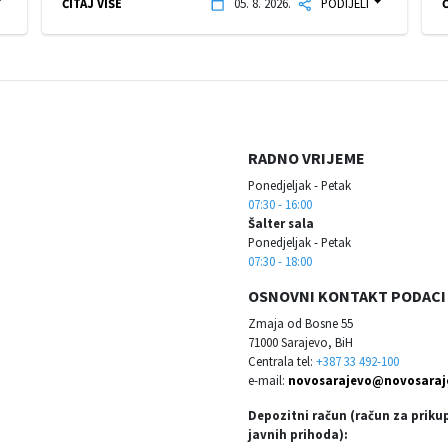
ČITAJ VIŠE
05. 8. 2026.
PODIJELI
Č
RADNO VRIJEME
Ponedjeljak - Petak
07:30 - 16:00
Šalter sala
Ponedjeljak - Petak
07:30 - 18:00
OSNOVNI KONTAKT PODACI
Zmaja od Bosne 55
71000 Sarajevo, BiH
Centrala tel:
+387 33 492-100
e-mail:
novosarajevo@novosaraj
Depozitni račun (račun za priku
javnih prihoda):