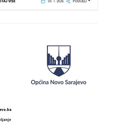
ITAJ VIŠE
30. 7. 2026.
PODIJELI
evo.ba
pljanje