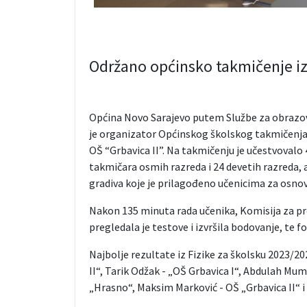
Održano općinsko takmičenje iz 
Općina Novo Sarajevo putem Službe za obrazovanj
je organizator Općinskog školskog takmičenja iz
OŠ “Grbavica II”. Na takmičenju je učestvovalo 
takmičara osmih razreda i 24 devetih razreda, 
gradiva koje je prilagođeno učenicima za osnov
Nakon 135 minuta rada učenika, Komisija za pre
pregledala je testove i izvršila bodovanje, te f
Najbolje rezultate iz Fizike za školsku 2023/20
II“, Tarik Odžak - „OŠ Grbavica I“, Abdulah Mumi
„Hrasno“, Maksim Marković - OŠ „Grbavica II“ i 