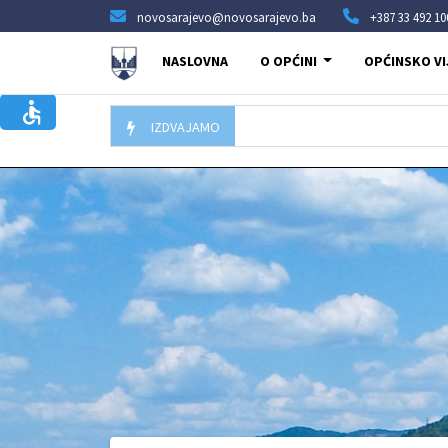
novosarajevo@novosarajevo.ba
+387 33 492 10
NASLOVNA
O OPĆINI
OPĆINSKO VI
IZDVAJAMO