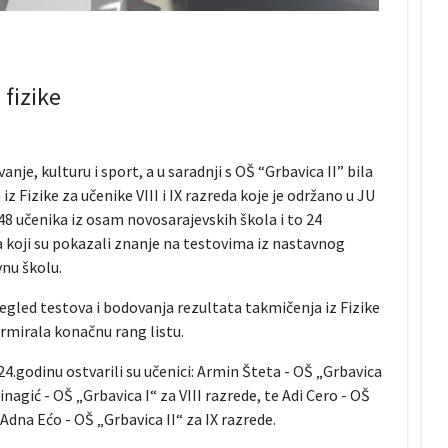
fizike
e, kulturu i sport, a u saradnji s OŠ “Grbavica II” bila
 Fizike za učenike VIII i IX razreda koje je održano u JU
48 učenika iz osam novosarajevskih škola i to 24
a koji su pokazali znanje na testovima iz nastavnog
nu školu.
gled testova i bodovanja rezultata takmičenja iz Fizike
ormirala konačnu rang listu.
24.godinu ostvarili su učenici: Armin Šteta - OŠ „Grbavica
nagić - OŠ „Grbavica I“ za VIII razrede, te Adi Cero - OŠ
Adna Ećo - OŠ „Grbavica II“ za IX razrede.