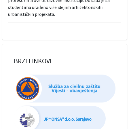
profesorima ove obrazovne institucije. Do sada je sa
studentima urađeno više idejnih arhitektonskih i
urbanističkih projekata.
BRZI LINKOVI