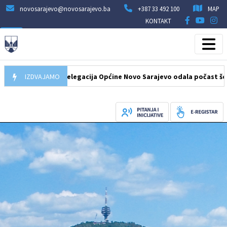
novosarajevo@novosarajevo.ba
+387 33 492 100
MAP
KONTAKT
07.08.2026
IZDVAJAMO
Delegacija Općine Novo Sarajevo odala počast šehidima 