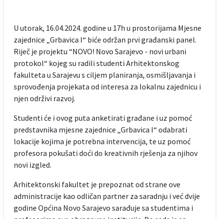
U utorak, 16.04.2024. godine u 17h u prostorijama Mjesne
zajednice „Grbavica I“ biće održan prvi građanski panel.
Riječ je projektu “NOVO! Novo Sarajevo - novi urbani
protokol“ kojeg su radili studenti Arhitektonskog
fakulteta u Sarajevu s ciljem planiranja, osmišljavanja i
sprovođenja projekata od interesa za lokalnu zajednicu i
njen održivi razvoj.
Studenti će i ovog puta anketirati građane i uz pomoć
predstavnika mjesne zajednice „Grbavica I“ odabrati
lokacije kojima je potrebna intervencija, te uz pomoć
profesora pokušati doći do kreativnih rješenja za njihov
novi izgled.
Arhitektonski fakultet je prepoznat od strane ove
administracije kao odličan partner za saradnju i već dvije
godine Općina Novo Sarajevo sarađuje sa studentima i