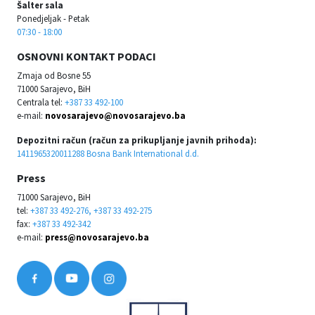
Šalter sala
Ponedjeljak - Petak
07:30 - 18:00
OSNOVNI KONTAKT PODACI
Zmaja od Bosne 55
71000 Sarajevo, BiH
Centrala tel:
+387 33 492-100
e-mail:
novosarajevo@novosarajevo.ba
Depozitni račun (račun za prikupljanje javnih prihoda):
1411965320011288 Bosna Bank International d.d.
Press
71000 Sarajevo, BiH
tel:
+387 33 492-276, +387 33 492-275
fax:
+387 33 492-342
e-mail:
press@novosarajevo.ba