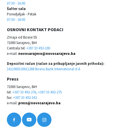
07:30 - 16:00
Šalter sala
Ponedjeljak - Petak
07:30 - 18:00
OSNOVNI KONTAKT PODACI
Zmaja od Bosne 55
71000 Sarajevo, BiH
Centrala tel:
+387 33 492-100
e-mail:
novosarajevo@novosarajevo.ba
Depozitni račun (račun za prikupljanje javnih prihoda):
1411965320011288 Bosna Bank International d.d.
Press
71000 Sarajevo, BiH
tel:
+387 33 492-276, +387 33 492-275
fax:
+387 33 492-342
e-mail:
press@novosarajevo.ba