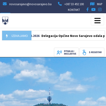
novosarajevo@novosarajevo.ba
+387 33 492 100
MAP
KONTAKT
IZDVAJAMO
07.08.2026
Delegacija Općine Novo Sarajevo odala počast š