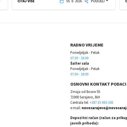
ČITAJ VIŠE
05. 8. 2026.
PODIJELI
Č
RADNO VRIJEME
Ponedjeljak - Petak
07:30 - 16:00
Šalter sala
Ponedjeljak - Petak
07:30 - 18:00
OSNOVNI KONTAKT PODACI
Zmaja od Bosne 55
71000 Sarajevo, BiH
Centrala tel:
+387 33 492-100
e-mail:
novosarajevo@novosaraj
Depozitni račun (račun za priku
javnih prihoda):