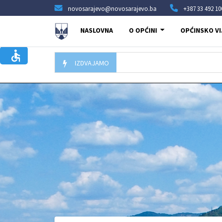
novosarajevo@novosarajevo.ba
+387 33 492 10
NASLOVNA
O OPĆINI
OPĆINSKO VI
IZDVAJAMO