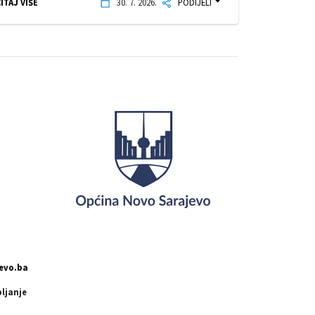
ITAJ VIŠE
30. 7. 2026.
PODIJELI
evo.ba
pljanje