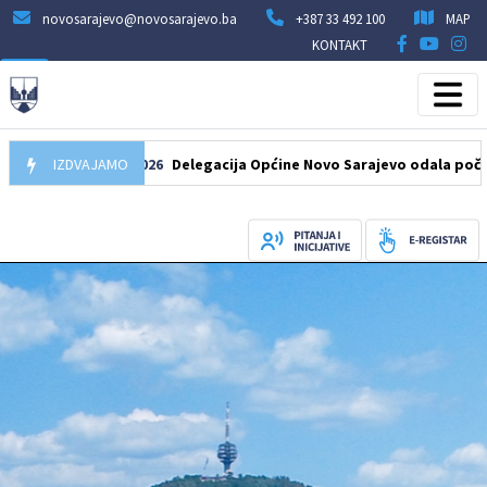
novosarajevo@novosarajevo.ba
+387 33 492 100
MAP
KONTAKT
07.08.2026
IZDVAJAMO
Delegacija Općine Novo Sarajevo odala počast šehid