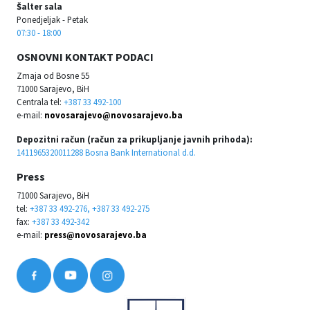
Šalter sala
Ponedjeljak - Petak
07:30 - 18:00
OSNOVNI KONTAKT PODACI
Zmaja od Bosne 55
71000 Sarajevo, BiH
Centrala tel:
+387 33 492-100
e-mail:
novosarajevo@novosarajevo.ba
Depozitni račun (račun za prikupljanje javnih prihoda):
1411965320011288 Bosna Bank International d.d.
Press
71000 Sarajevo, BiH
tel:
+387 33 492-276, +387 33 492-275
fax:
+387 33 492-342
e-mail:
press@novosarajevo.ba