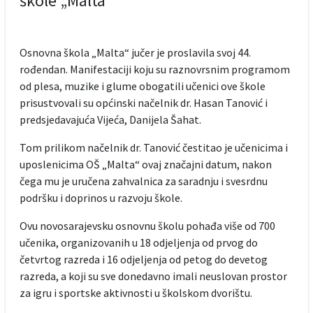
škole „Malta“
Osnovna škola „Malta“ jučer je proslavila svoj 44.
rođendan. Manifestaciji koju su raznovrsnim programom
od plesa, muzike i glume obogatili učenici ove škole
prisustvovali su općinski načelnik dr. Hasan Tanović i
predsjedavajuća Vijeća, Danijela Šahat.
Tom prilikom načelnik dr. Tanović čestitao je učenicima i
uposlenicima OŠ „Malta“ ovaj značajni datum, nakon
čega mu je uručena zahvalnica za saradnju i svesrdnu
podršku i doprinos u razvoju škole.
Ovu novosarajevsku osnovnu školu pohađa više od 700
učenika, organizovanih u 18 odjeljenja od prvog do
četvrtog razreda i 16 odjeljenja od petog do devetog
razreda, a koji su sve donedavno imali neuslovan prostor
za igru i sportske aktivnosti u školskom dvorištu.