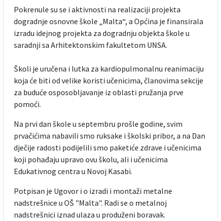
Pokrenule su se i aktivnosti na realizaciji projekta
dogradnje osnovne škole „Malta“, a Općina je finansirala
izradu idejnog projekta za dogradnju objekta škole u
saradnji sa Arhitektonskim fakultetom UNSA.
Školi je uručena i lutka za kardiopulmonalnu reanimaciju
koja će biti od velike koristi učenicima, članovima sekcije
za buduće osposobljavanje iz oblasti pružanja prve
pomoći.
Na prvi dan škole u septembru prošle godine, svim
prvačićima nabavili smo ruksake i školski pribor, a na Dan
dječije radosti podijelili smo paketiće zdrave i učenicima
koji pohađaju upravo ovu školu, ali i učenicima
Edukativnog centra u Novoj Kasabi.
Potpisan je Ugovor i o izradi i montaži metalne
nadstrešnice u OŠ "Malta". Radi se o metalnoj
nadstrešnici iznad ulaza u produženi boravak.