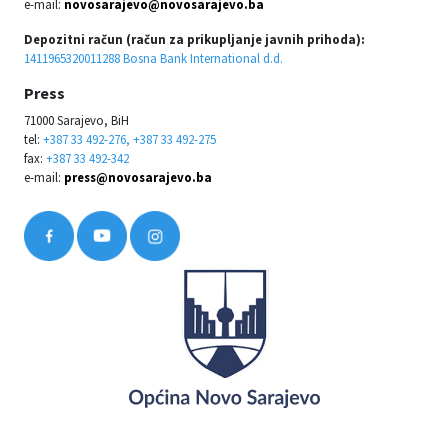
e-mail:
novosarajevo@novosarajevo.ba
Depozitni račun (račun za prikupljanje javnih prihoda):
1411965320011288 Bosna Bank International d.d.
Press
71000 Sarajevo, BiH
tel:
+387 33 492-276, +387 33 492-275
fax:
+387 33 492-342
e-mail:
press@novosarajevo.ba