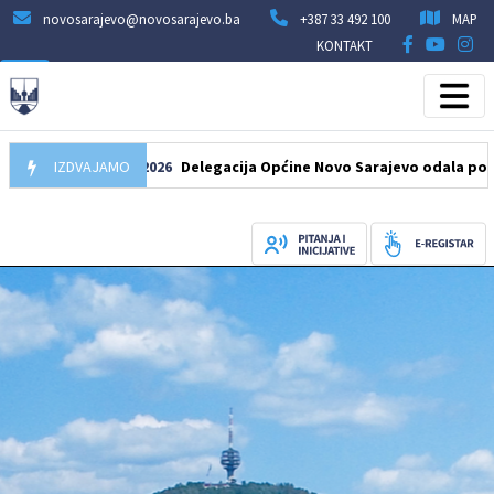
novosarajevo@novosarajevo.ba
+387 33 492 100
MAP
KONTAKT
IZDVAJAMO
07.08.2026
Delegacija Općine Novo Sarajevo odala počast šeh