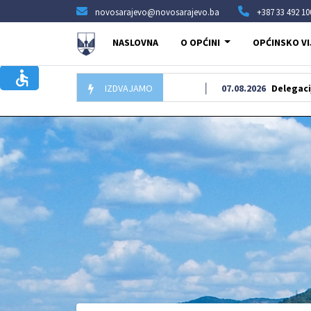
novosarajevo@novosarajevo.ba
+387 33 492 10
NASLOVNA
O OPĆINI
OPĆINSKO VI
IZDVAJAMO
07.08.2026
Delegacija Općine Nov