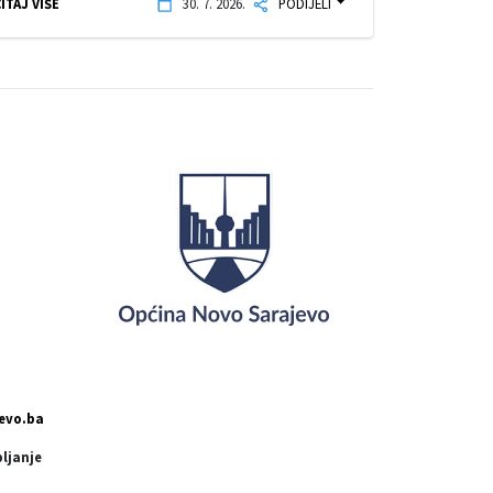
ITAJ VIŠE
30. 7. 2026.
PODIJELI
evo.ba
pljanje