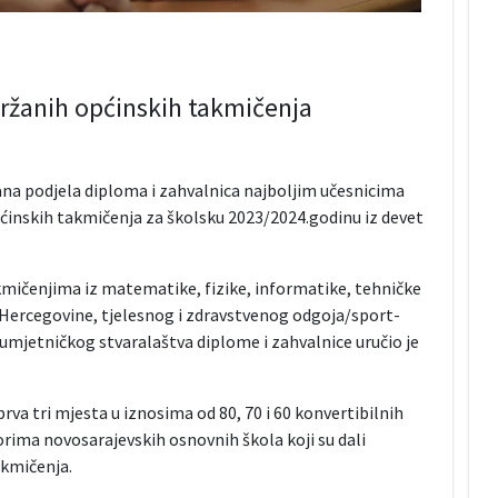
držanih općinskih takmičenja
ana podjela diploma i zahvalnica najboljim učesnicima
ćinskih takmičenja za školsku 2023/2024.godinu iz devet
akmičenjima iz matematike, fizike, informatike, tehničke
 i Hercegovine, tjelesnog i zdravstvenog odgoja/sport-
o-umjetničkog stvaralaštva diplome i zahvalnice uručio je
rva tri mjesta u iznosima od 80, 70 i 60 konvertibilnih
orima novosarajevskih osnovnih škola koji su dali
akmičenja.