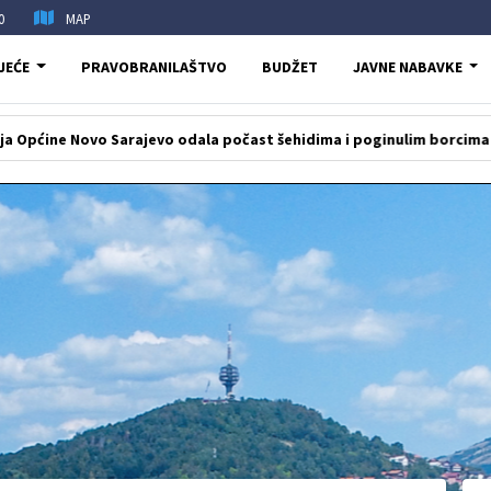
0
MAP
JEĆE
PRAVOBRANILAŠTVO
BUDŽET
JAVNE NABAVKE
o Sarajevo odala počast šehidima i poginulim borcima na Igmanu