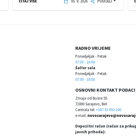
ČITAJ VIŠE
05. 8. 2026.
PODIJELI
Č
RADNO VRIJEME
Ponedjeljak - Petak
07:30 - 16:00
Šalter sala
Ponedjeljak - Petak
07:30 - 18:00
OSNOVNI KONTAKT PODACI
Zmaja od Bosne 55
71000 Sarajevo, BiH
Centrala tel:
+387 33 492-100
e-mail:
novosarajevo@novosaraj
Depozitni račun (račun za priku
javnih prihoda):