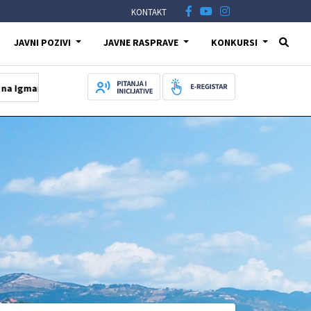
KONTAKT
JAVNI POZIVI
JAVNE RASPRAVE
KONKURSI
05.08.2026
Počela obnova vodovodne i kanalizacione mreže u uli